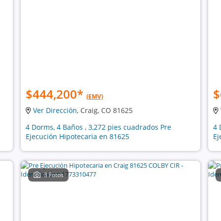
$444,200
*
$
(EMV)
Ver Dirección
, Craig, CO 81625
4 Dorms, 4 Baños , 3,272 pies cuadrados Pre
4 
Ejecución Hipotecaria en 81625
Ej
3 Fotos