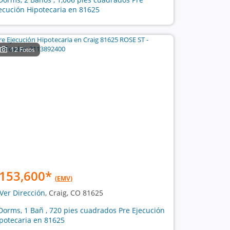
ecución Hipotecaria en 81625
12 Fotos
153,600
*
(EMV)
Ver Dirección
, Craig, CO 81625
Dorms, 1 Bañ , 720 pies cuadrados Pre Ejecución
potecaria en 81625