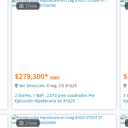
3 Fotos
$278,300
*
$
(EMV)
Ver Dirección
, Craig, CO 81625
2 Dorms, 1 Bañ , 2,010 pies cuadrados Pre
5 
Ejecución Hipotecaria en 81625
Ej
2 Fotos