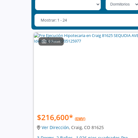
Mostrar: 1 - 24
9 Fotos
$216,600
*
(EMV)
Ver Dirección
, Craig, CO 81625
3 Dorms, 2 Baños , 1,026 pies cuadrados Pre