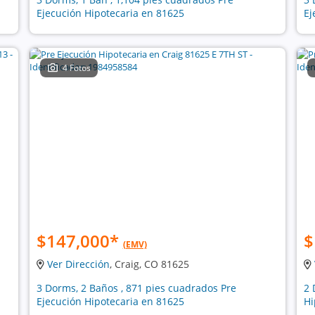
Ejecución Hipotecaria en 81625
Ej
4 Fotos
$147,000
*
$
(EMV)
Ver Dirección
, Craig, CO 81625
3 Dorms, 2 Baños , 871 pies cuadrados Pre
2 
Ejecución Hipotecaria en 81625
Hi