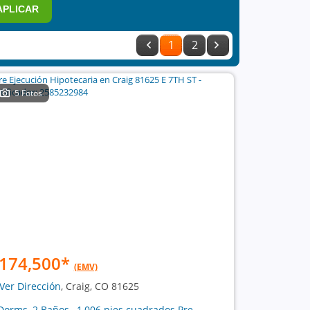
APLICAR
1
2
5 Fotos
174,500
*
(EMV)
Ver Dirección
, Craig, CO 81625
Dorms, 2 Baños , 1,006 pies cuadrados Pre