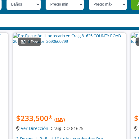
1 Foto
$233,500
*
$
(EMV)
Ver Dirección
, Craig, CO 81625
3 Dorms, 1 Bañ , 1,104 pies cuadrados Pre
3 