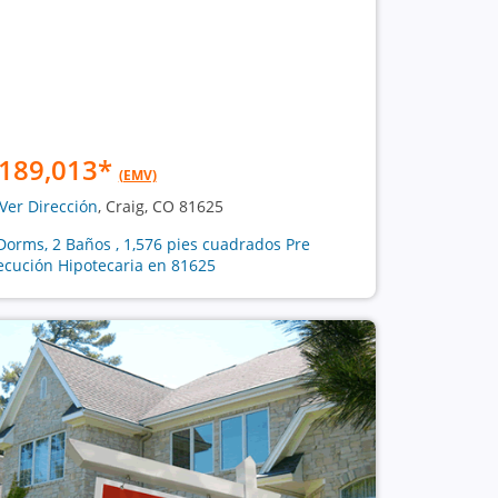
189,013
*
(EMV)
Ver Dirección
, Craig, CO 81625
Dorms, 2 Baños , 1,576 pies cuadrados Pre
ecución Hipotecaria en 81625