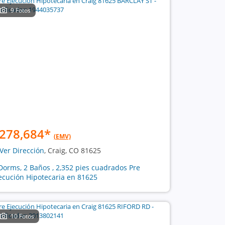
9 Fotos
278,684
*
(EMV)
Ver Dirección
, Craig, CO 81625
Dorms, 2 Baños , 2,352 pies cuadrados Pre
ecución Hipotecaria en 81625
10 Fotos