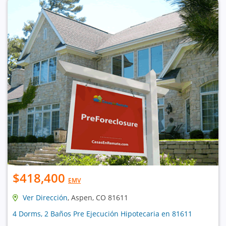
$418,400
EMV
Ver Dirección
, Aspen, CO 81611
4 Dorms, 2 Baños Pre Ejecución Hipotecaria en 81611