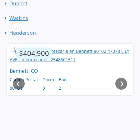
Dupont
Watkins
Henderson
$404,900
Bennett, CO
‹
›
Código Postal
Dorm
Bañ
80102
3
2