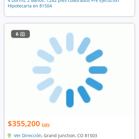
4 Dorms, 2 Baños, 1,282 pies cuadrados Pre Ejecución
Hipotecaria en 81504
6
$355,200
EMV
Ver Dirección
, Grand Junction, CO 81503