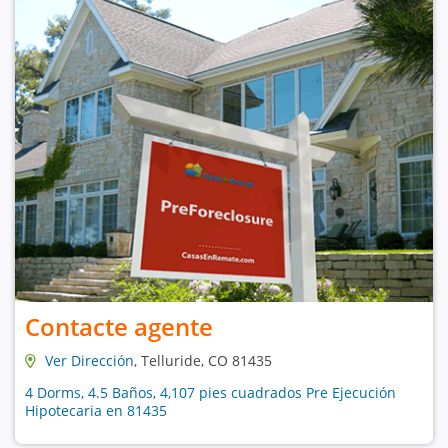
Contacte agente
Ver Dirección
, Telluride, CO 81435
4 Dorms, 4.5 Baños, 4,107 pies cuadrados Pre Ejecución
Hipotecaria en 81435