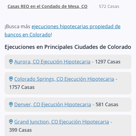
Casas REO en el Condado de Mesa, CO
572 Casas
¡Busca más
ejecuciones hipotecarias propiedad de
bancos en Colorado
!
Ejecuciones en Principales Ciudades de Colorado
Aurora, CO Ejecución Hipotecaria
-
1297 Casas
Colorado Springs, CO Ejecución Hipotecaria
-
1757 Casas
Denver, CO Ejecución Hipotecaria
-
581 Casas
Grand Junction, CO Ejecución Hipotecaria
-
399 Casas