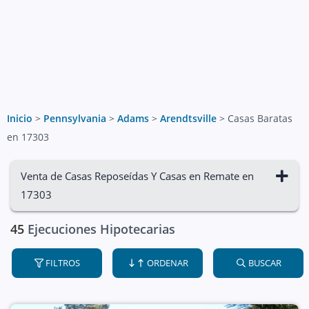
Inicio
>
Pennsylvania
>
Adams
>
Arendtsville
>
Casas Baratas
en 17303
Venta de Casas Reposeídas Y Casas en Remate en
17303
45
Ejecuciones Hipotecarias
FILTROS
ORDENAR
BUSCAR