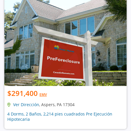
$291,400
EMV
Ver Dirección
, Aspers, PA 17304
4 Dorms, 2 Baños, 2,214 pies cuadrados Pre Ejecución
Hipotecaria