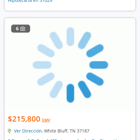
Hipotecaria en 37029
6
$215,800
EMV
Ver Dirección
, White Bluff, TN 37187