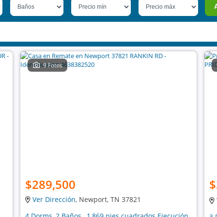
9 Fotos
$289,500
$
Ver Dirección
, Newport, TN 37821
4 Dorms, 2 Baños , 1,869 pies cuadrados Ejecución
3 