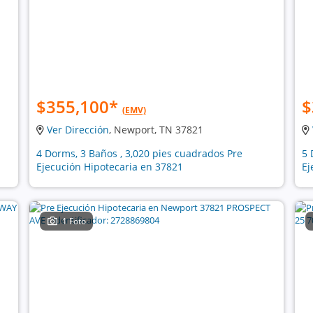
$355,100
*
$
(EMV)
Ver Dirección
, Newport, TN 37821
4 Dorms, 3 Baños , 3,020 pies cuadrados Pre
5 
Ejecución Hipotecaria en 37821
Ej
1 Foto