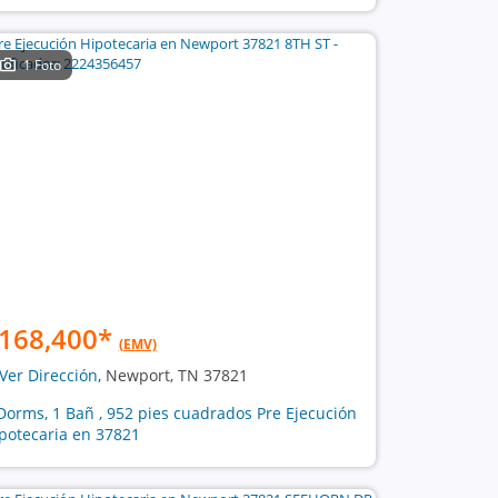
1 Foto
168,400
*
(EMV)
Ver Dirección
, Newport, TN 37821
Dorms, 1 Bañ , 952 pies cuadrados Pre Ejecución
potecaria en 37821