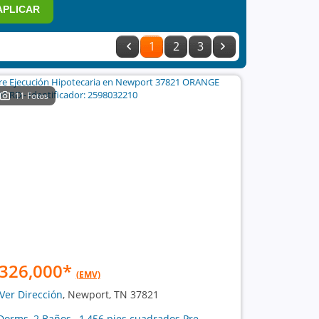
APLICAR
1
2
3
11 Fotos
326,000
*
(EMV)
Ver Dirección
, Newport, TN 37821
Dorms, 2 Baños , 1,456 pies cuadrados Pre