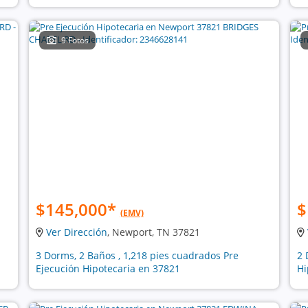
9 Fotos
$145,000
*
$
(EMV)
Ver Dirección
, Newport, TN 37821
3 Dorms, 2 Baños , 1,218 pies cuadrados Pre
2 
Ejecución Hipotecaria en 37821
Hi