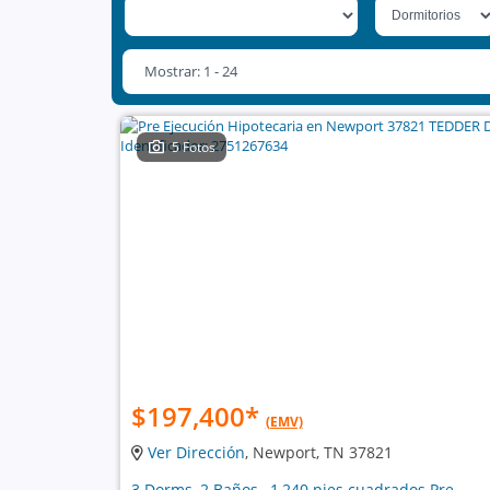
Mostrar: 1 - 24
5 Fotos
$197,400
*
(EMV)
Ver Dirección
, Newport, TN 37821
3 Dorms, 2 Baños , 1,240 pies cuadrados Pre