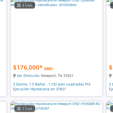
8 Fotos
$176,000
*
$
(EMV)
Ver Dirección
, Newport, TN 37821
3 Dorms, 1.5 Baños , 1,192 pies cuadrados Pre
3 
Ejecución Hipotecaria en 37821
Ej
9 Fotos