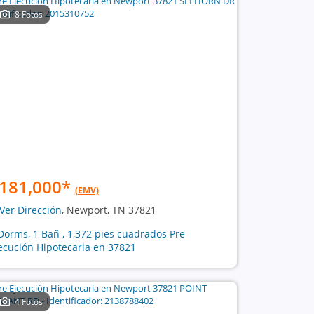
8 Fotos
181,000
*
(EMV)
Ver Dirección
, Newport, TN 37821
Dorms, 1 Bañ , 1,372 pies cuadrados Pre
ecución Hipotecaria en 37821
4 Fotos