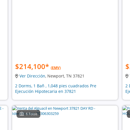
$214,100
*
$
(EMV)
Ver Dirección
, Newport, TN 37821
2 Dorms, 1 Bañ , 1,048 pies cuadrados Pre
2 
Ejecución Hipotecaria en 37821
Ej
6 Fotos