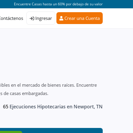
Encuentre Casas hasta un 60% por debajo de su valor
Contáctenos
Ingresar
Crear una Cuenta
ibles en el mercado de bienes raíces. Encuentre
as de casas embargadas.
65
Ejecuciones Hipotecarias en Newport, TN