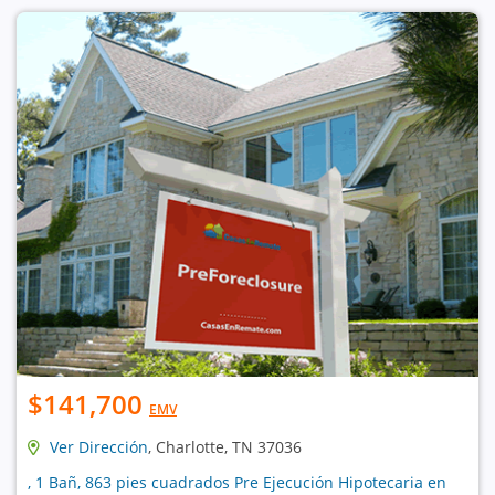
$141,700
EMV
Ver Dirección
, Charlotte, TN 37036
, 1 Bañ, 863 pies cuadrados Pre Ejecución Hipotecaria en