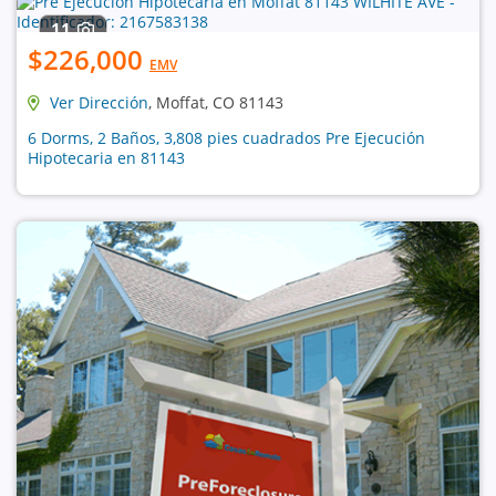
11
$226,000
EMV
Ver Dirección
, Moffat, CO 81143
6 Dorms, 2 Baños, 3,808 pies cuadrados Pre Ejecución
Hipotecaria en 81143