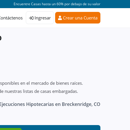
Encuentre Casas hasta un 60% por debajo de su valor
Contáctenos
Ingresar
Crear una Cuenta
O
isponibles en el mercado de bienes raíces.
e nuestras listas de casas embargadas.
Ejecuciones Hipotecarias en Breckenridge, CO