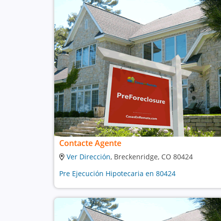
Contacte Agente
Ver Dirección
, Breckenridge, CO 80424
Pre Ejecución Hipotecaria en 80424