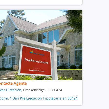
ontacte Agente
Ver Dirección
, Breckenridge, CO 80424
Dorm, 1 Bañ Pre Ejecución Hipotecaria en 80424