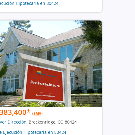
ecución Hipotecaria en 80424
383,400
*
(EMV)
Ver Dirección
, Breckenridge, CO 80424
e Ejecución Hipotecaria en 80424