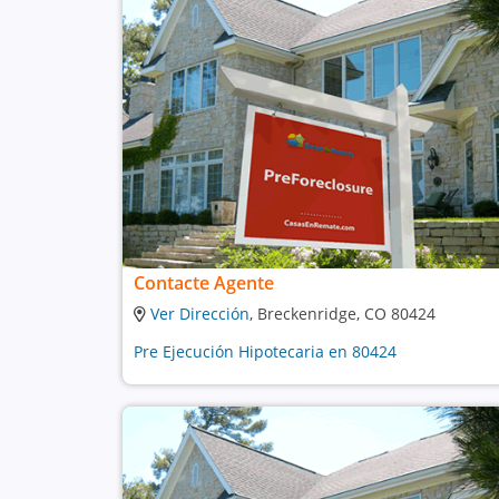
Contacte Agente
Ver Dirección
, Breckenridge, CO 80424
Pre Ejecución Hipotecaria en 80424