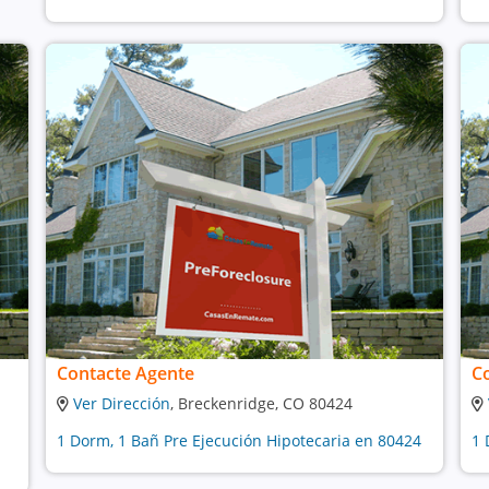
Contacte Agente
C
Ver Dirección
, Breckenridge, CO 80424
1 Dorm, 1 Bañ Pre Ejecución Hipotecaria en 80424
1 