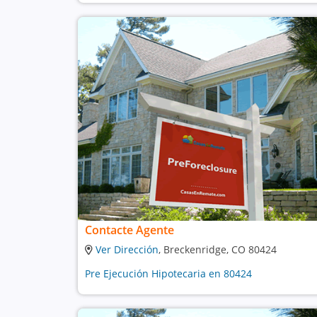
Contacte Agente
Ver Dirección
, Breckenridge, CO 80424
Pre Ejecución Hipotecaria en 80424