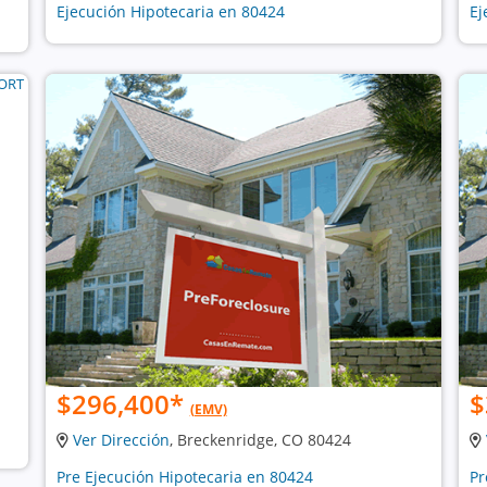
Ejecución Hipotecaria en 80424
Ej
$296,400
*
$
(EMV)
Ver Dirección
, Breckenridge, CO 80424
Pre Ejecución Hipotecaria en 80424
Pr