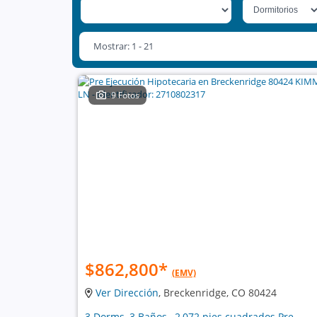
Mostrar: 1 - 21
9 Fotos
$862,800
*
(EMV)
Ver Dirección
, Breckenridge, CO 80424
3 Dorms, 3 Baños , 2,072 pies cuadrados Pre