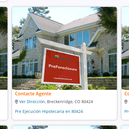
Contacte Agente
C
Ver Dirección
, Breckenridge, CO 80424
Pre Ejecución Hipotecaria en 80424
Pr