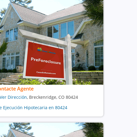
ontacte Agente
Ver Dirección
, Breckenridge, CO 80424
e Ejecución Hipotecaria en 80424