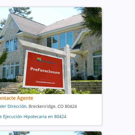
ontacte Agente
Ver Dirección
, Breckenridge, CO 80424
e Ejecución Hipotecaria en 80424