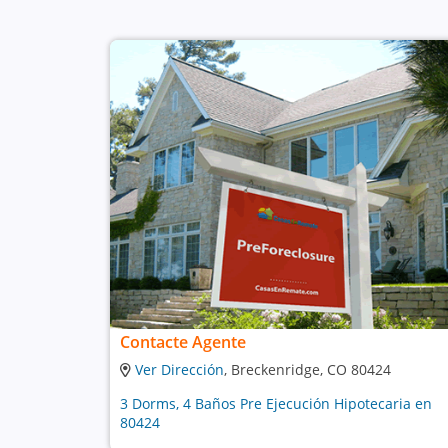
Contacte Agente
Ver Dirección
, Breckenridge, CO 80424
3 Dorms, 4 Baños Pre Ejecución Hipotecaria en
80424