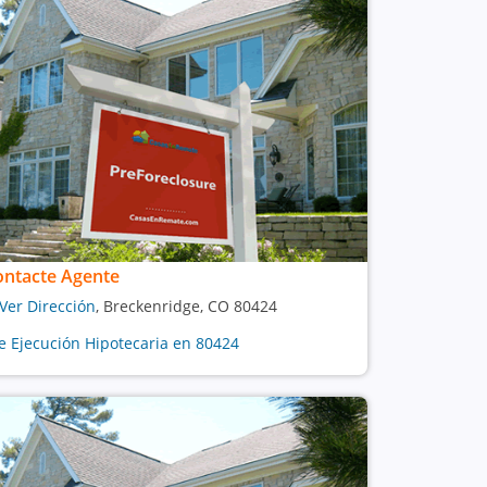
ontacte Agente
Ver Dirección
, Breckenridge, CO 80424
e Ejecución Hipotecaria en 80424