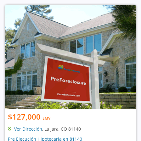
$127,000
EMV
Ver Dirección
, La Jara, CO 81140
Pre Ejecución Hipotecaria en 81140