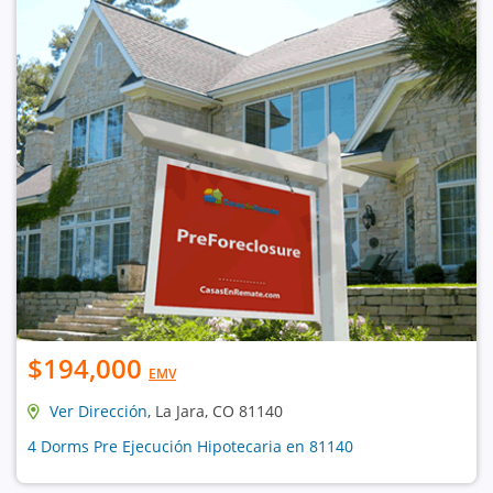
$194,000
EMV
Ver Dirección
, La Jara, CO 81140
4 Dorms Pre Ejecución Hipotecaria en 81140