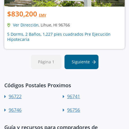
$830,200
EMV
Ver Dirección
, Lihue, HI 96766
5 Dorms, 2 Baños, 1,227 pies cuadrados Pre Ejecución
Hipotecaria
Página 1
Siguiente
Códigos Postales Proximos
96722
96741
96746
96756
Guía y recursos para compradores de