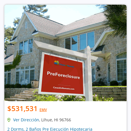
$531,531
EMV
Ver Dirección
, Lihue, HI 96766
2 Dorms, 2 Baños Pre Ejecución Hipotecaria