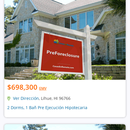
$698,300
EMV
Ver Dirección
, Lihue, HI 96766
2 Dorms, 1 Bañ Pre Ejecución Hipotecaria