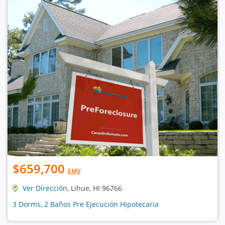
$659,700
EMV
Ver Dirección
, Lihue, HI 96766
3 Dorms, 2 Baños Pre Ejecución Hipotecaria