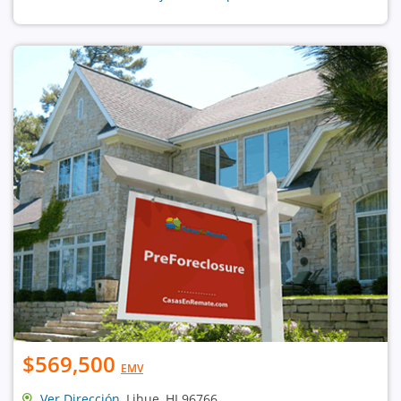
$569,500
EMV
Ver Dirección
, Lihue, HI 96766