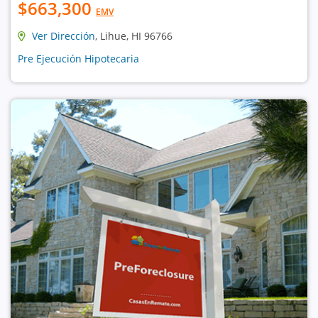
$663,300
EMV
Ver Dirección
, Lihue, HI 96766
Pre Ejecución Hipotecaria