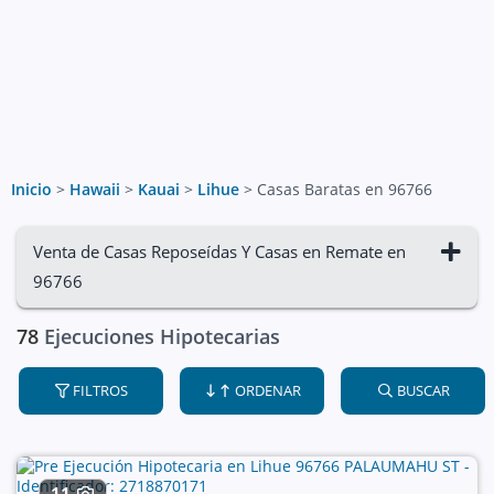
Inicio
>
Hawaii
>
Kauai
>
Lihue
>
Casas Baratas en 96766
Venta de Casas Reposeídas Y Casas en Remate en
96766
78
Ejecuciones Hipotecarias
FILTROS
ORDENAR
BUSCAR
11