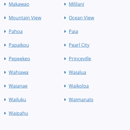
Makawao
Mililani
Mountain View
Ocean View
Pahoa
Paia
Papaikou
Pearl City
Pepeekeo
Princeville
Wahiawa
Waialua
Waianae
Waikoloa
Wailuku
Waimanalo
Waipahu