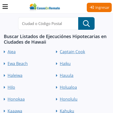
Ingresar
Buscar Listados de Ejecuciónes Hipotecarias en
Ciudades de Hawaii
Aiea
Captain Cook
Ewa Beach
Haiku
Haleiwa
Hauula
Hilo
Holualoa
Honokaa
Honolulu
Kaaawa
Kahuku