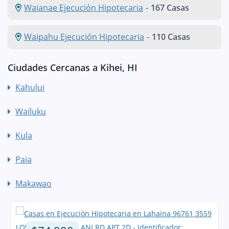
Waianae Ejecución Hipotecaria
-
167 Casas
Waipahu Ejecución Hipotecaria
-
110 Casas
Ciudades Cercanas a Kihei, HI
Kahului
Wailuku
Kula
Paia
Makawao