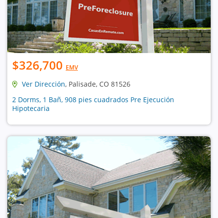
$326,700
EMV
Ver Dirección
, Palisade, CO 81526
2 Dorms, 1 Bañ, 908 pies cuadrados Pre Ejecución
Hipotecaria