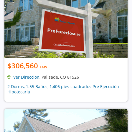
$306,560
EMV
Ver Dirección
, Palisade, CO 81526
2 Dorms, 1.55 Baños, 1,406 pies cuadrados Pre Ejecución
Hipotecaria