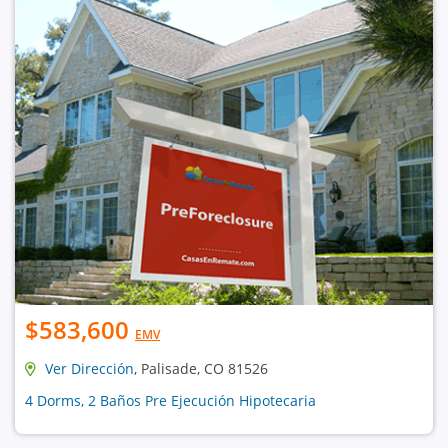
$583,600
EMV
Ver Dirección
, Palisade, CO 81526
4 Dorms, 2 Baños Pre Ejecución Hipotecaria