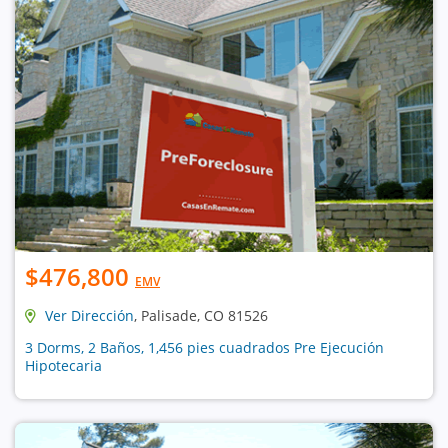
$476,800
EMV
Ver Dirección
, Palisade, CO 81526
3 Dorms, 2 Baños, 1,456 pies cuadrados Pre Ejecución
Hipotecaria