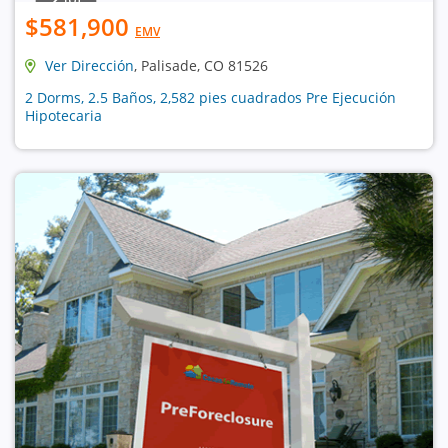
$581,900
EMV
Ver Dirección
, Palisade, CO 81526
2 Dorms, 2.5 Baños, 2,582 pies cuadrados Pre Ejecución
Hipotecaria