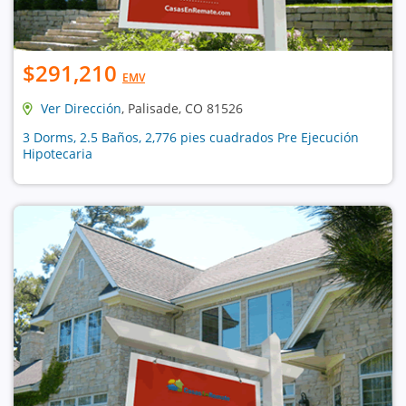
$291,210
EMV
Ver Dirección
, Palisade, CO 81526
3 Dorms, 2.5 Baños, 2,776 pies cuadrados Pre Ejecución
Hipotecaria