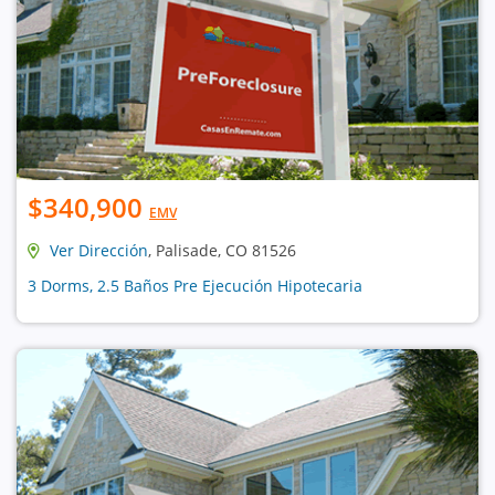
$340,900
EMV
Ver Dirección
, Palisade, CO 81526
3 Dorms, 2.5 Baños Pre Ejecución Hipotecaria