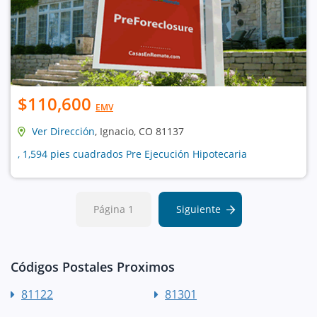
$110,600
EMV
Ver Dirección
, Ignacio, CO 81137
, 1,594 pies cuadrados Pre Ejecución Hipotecaria
Página 1
Siguiente
Códigos Postales Proximos
81122
81301