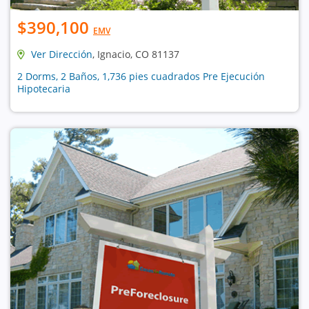
$390,100
EMV
Ver Dirección
, Ignacio, CO 81137
2 Dorms, 2 Baños, 1,736 pies cuadrados Pre Ejecución
Hipotecaria