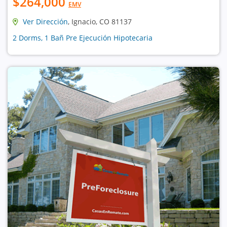
$264,000
EMV
Ver Dirección
, Ignacio, CO 81137
2 Dorms, 1 Bañ Pre Ejecución Hipotecaria