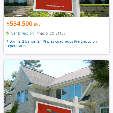
$534,500
EMV
Ver Dirección
, Ignacio, CO 81137
4 Dorms, 2 Baños, 2,178 pies cuadrados Pre Ejecución
Hipotecaria