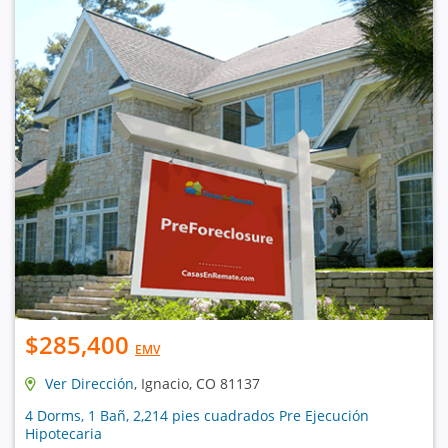
$285,400
EMV
Ver Dirección
, Ignacio, CO 81137
4 Dorms, 1 Bañ, 2,214 pies cuadrados Pre Ejecución
Hipotecaria