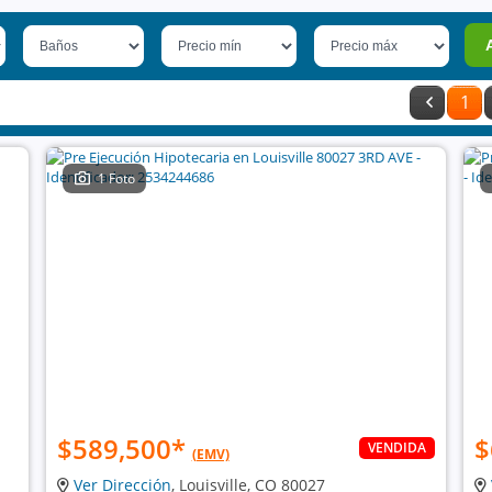
1
1 Foto
$589,500
*
$
VENDIDA
(EMV)
Ver Dirección
, Louisville, CO 80027