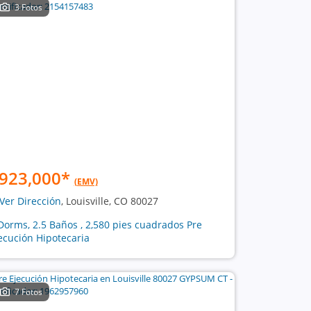
3 Fotos
923,000
*
(EMV)
Ver Dirección
, Louisville, CO 80027
Dorms, 2.5 Baños , 2,580 pies cuadrados Pre
ecución Hipotecaria
7 Fotos