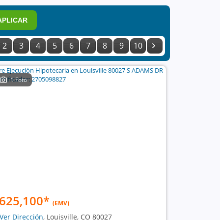
APLICAR
2
3
4
5
6
7
8
9
10
1 Foto
625,100
*
(EMV)
Ver Dirección
, Louisville, CO 80027