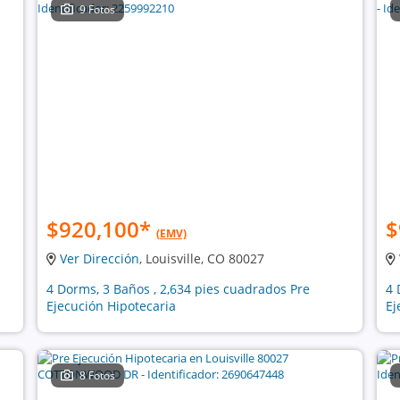
9 Fotos
$920,100
*
$
(EMV)
Ver Dirección
, Louisville, CO 80027
4 Dorms, 3 Baños , 2,634 pies cuadrados Pre
4 
Ejecución Hipotecaria
Ej
8 Fotos