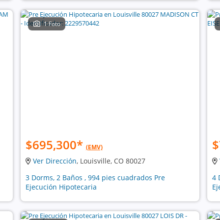
1 Foto
$695,300
*
$
(EMV)
Ver Dirección
, Louisville, CO 80027
3 Dorms, 2 Baños , 994 pies cuadrados Pre
4 
Ejecución Hipotecaria
Ej