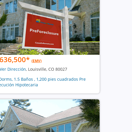
636,500
*
(EMV)
Ver Dirección
, Louisville, CO 80027
Dorms, 1.5 Baños , 1,200 pies cuadrados Pre
ecución Hipotecaria