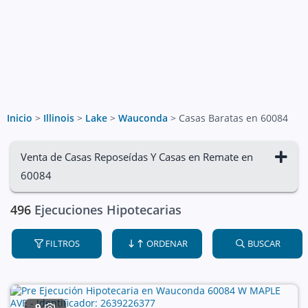
Inicio
>
Illinois
>
Lake
>
Wauconda
>
Casas Baratas en 60084
Venta de Casas Reposeídas Y Casas en Remate en
60084
496
Ejecuciones Hipotecarias
FILTROS
ORDENAR
BUSCAR
9