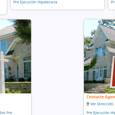
Pre Ejecución Hipotecaria
Pr
Contacte Agen
Ver Dirección
,
dos Pre
Pre Ejecución Hi