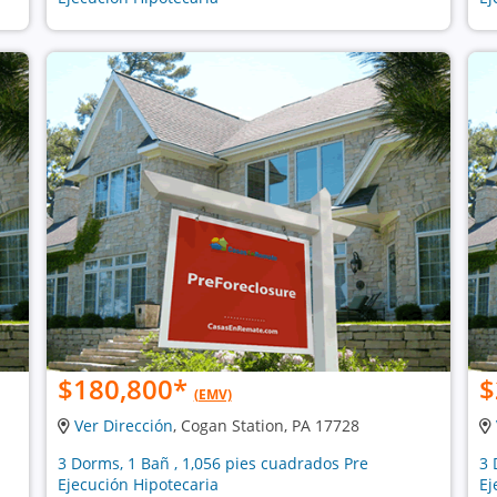
$180,800
*
$
(EMV)
Ver Dirección
, Cogan Station, PA 17728
3 Dorms, 1 Bañ , 1,056 pies cuadrados Pre
3 
Ejecución Hipotecaria
Ej