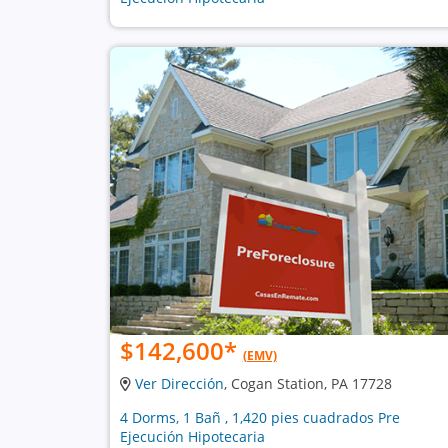
$142,600
*
(EMV)
Ver Dirección
, Cogan Station, PA 17728
4 Dorms, 1 Bañ , 1,420 pies cuadrados Pre
Ejecución Hipotecaria