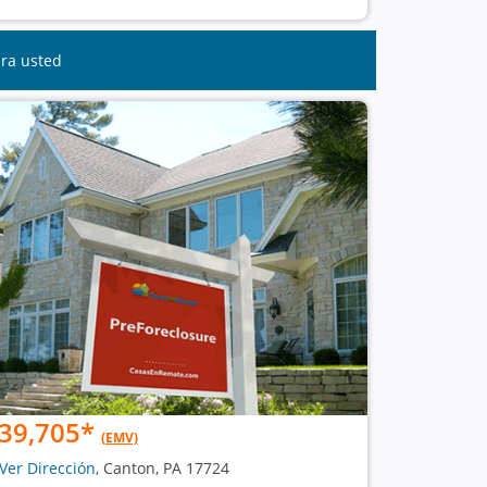
ara usted
39,705
*
(EMV)
Ver Dirección
, Canton, PA 17724