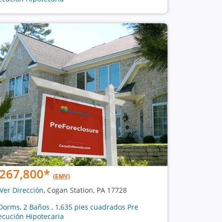
267,800
*
(EMV)
Ver Dirección
, Cogan Station, PA 17728
Dorms, 2 Baños , 1,635 pies cuadrados Pre
ecución Hipotecaria