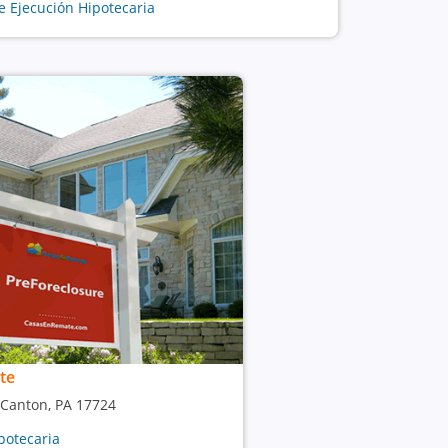
e Ejecución Hipotecaria
te
 Canton, PA 17724
potecaria