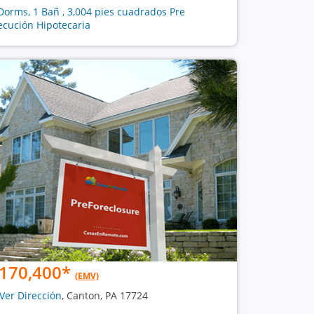
Dorms, 1 Bañ , 3,004 pies cuadrados Pre
ecución Hipotecaria
170,400
*
(EMV)
Ver Dirección
, Canton, PA 17724