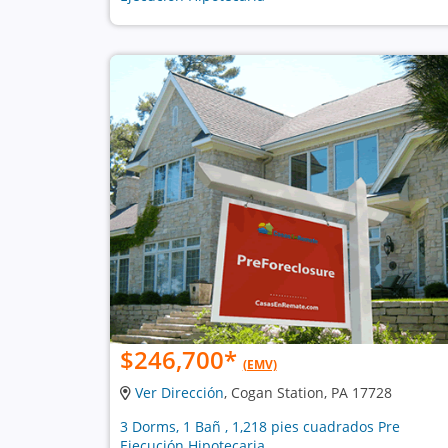
$246,700
*
(EMV)
Ver Dirección
, Cogan Station, PA 17728
3 Dorms, 1 Bañ , 1,218 pies cuadrados Pre
Ejecución Hipotecaria