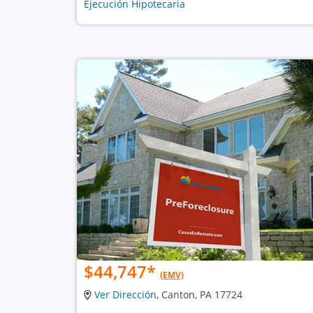
Ejecución Hipotecaria
$44,747
*
(EMV)
Ver Dirección
, Canton, PA 17724