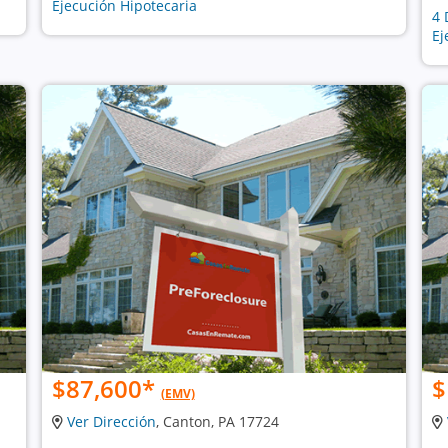
Ejecución Hipotecaria
4 
Ej
$87,600
*
$
(EMV)
Ver Dirección
, Canton, PA 17724