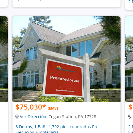
2 
$75,030
*
$
(EMV)
Ver Dirección
, Cogan Station, PA 17728
3 Dorms, 1 Bañ , 1,792 pies cuadrados Pre
2 
Ejecución Hipotecaria
Ej