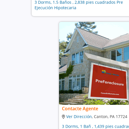
3 Dorms, 1.5 Baños , 2,838 pies cuadrados Pre
Ejecución Hipotecaria
Contacte Agente
Ver Dirección
, Canton, PA 17724
3 Dorms, 1 Bañ , 1,439 pies cuadra