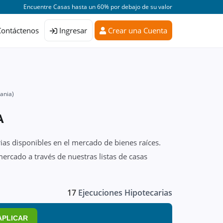
Encuentre Casas hasta un 60% por debajo de su valor
Contáctenos
Ingresar
Crear una Cuenta
ania)
A
ias disponibles en el mercado de bienes raíces.
ercado a través de nuestras listas de casas
17
Ejecuciones Hipotecarias
APLICAR