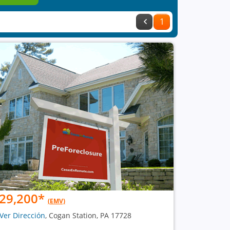
1
29,200
*
(EMV)
Ver Dirección
, Cogan Station, PA 17728