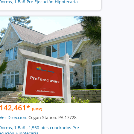
Dorms, 1 Bañ Pre Ejecución Hipotecaria
142,461
*
(EMV)
Ver Dirección
, Cogan Station, PA 17728
Dorms, 1 Bañ , 1,560 pies cuadrados Pre
ecución Hipotecaria