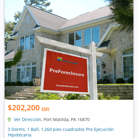
$202,200
EMV
Ver Dirección
, Port Matilda, PA 16870
3 Dorms, 1 Bañ, 1,260 pies cuadrados Pre Ejecución
Hipotecaria