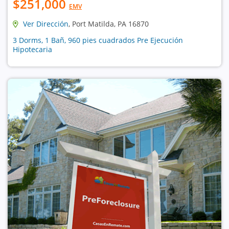
$251,000
EMV
Ver Dirección
, Port Matilda, PA 16870
3 Dorms, 1 Bañ, 960 pies cuadrados Pre Ejecución
Hipotecaria