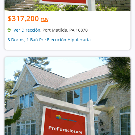
$317,200
EMV
Ver Dirección
, Port Matilda, PA 16870
3 Dorms, 1 Bañ Pre Ejecución Hipotecaria