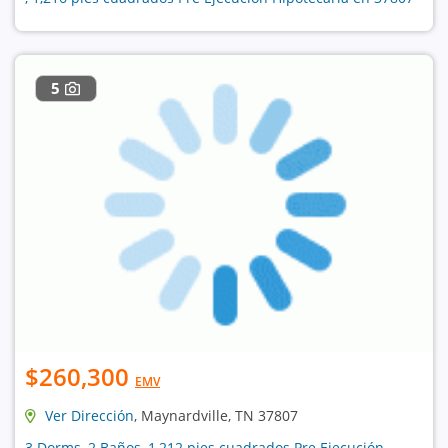
5
$260,300
EMV
Ver Dirección
, Maynardville, TN 37807
3 Dorms, 2 Baños, 1,212 pies cuadrados Pre Ejecución