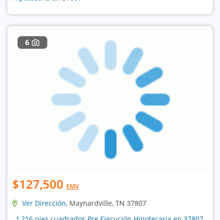
6
$127,500
EMV
Ver Dirección
, Maynardville, TN 37807
, 1,216 pies cuadrados Pre Ejecución Hipotecaria en 37807