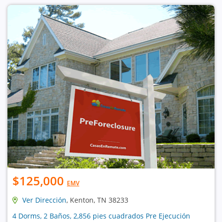
$125,000
EMV
Ver Dirección
, Kenton, TN 38233
4 Dorms, 2 Baños, 2,856 pies cuadrados Pre Ejecución