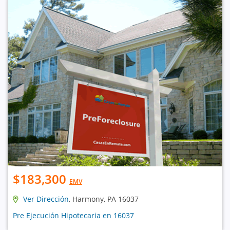
$183,300
EMV
Ver Dirección
, Harmony, PA 16037
Pre Ejecución Hipotecaria en 16037