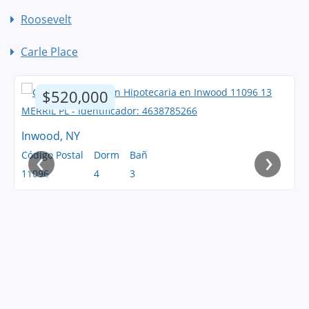
Roosevelt
Carle Place
$520,000
Inwood, NY
‹
›
Código Postal
Dorm
Bañ
11096
4
3