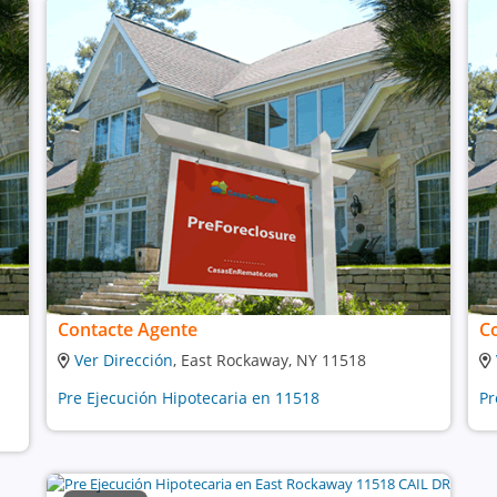
Contacte Agente
C
Ver Dirección
, East Rockaway, NY 11518
Pre Ejecución Hipotecaria en 11518
Pr