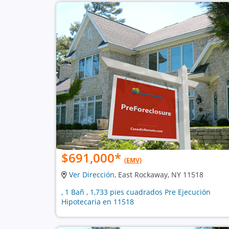
$691,000
*
(EMV)
Ver Dirección
, East Rockaway, NY 11518
, 1 Bañ , 1,733 pies cuadrados Pre Ejecución
Hipotecaria en 11518