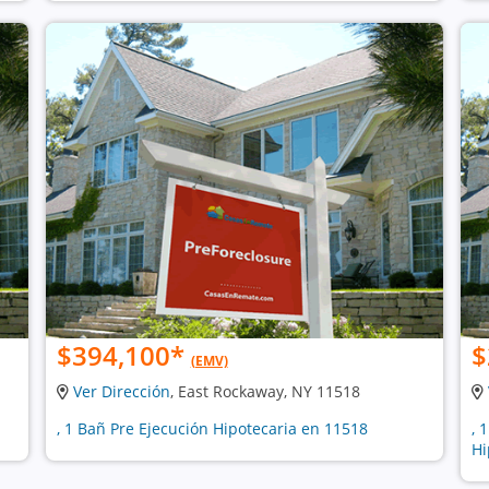
$394,100
*
$
(EMV)
Ver Dirección
, East Rockaway, NY 11518
, 1 Bañ Pre Ejecución Hipotecaria en 11518
, 
Hi