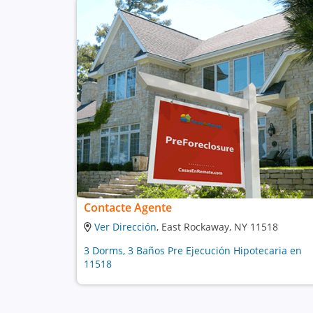
Contacte Agente
Ver Dirección
, East Rockaway, NY 11518
3 Dorms, 3 Baños Pre Ejecución Hipotecaria en
11518