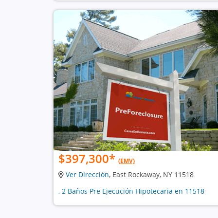
$397,300
*
(EMV)
Ver Dirección
, East Rockaway, NY 11518
, 2 Baños Pre Ejecución Hipotecaria en 11518