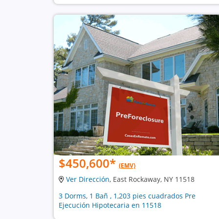
$450,600
*
(EMV)
Ver Dirección
, East Rockaway, NY 11518
3 Dorms, 1 Bañ , 1,203 pies cuadrados Pre
Ejecución Hipotecaria en 11518