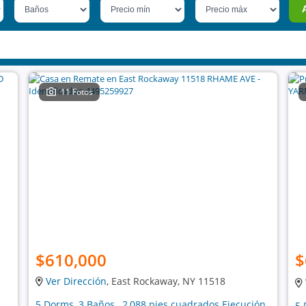
11 Fotos
$610,000
$
Ver Dirección
, East Rockaway, NY 11518
5 Dorms, 3 Baños , 2,088 pies cuadrados Ejecución
5 