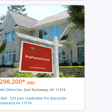
298,200
*
(EMV)
Ver Dirección
, East Rockaway, NY 11518
1 Bañ , 523 pies cuadrados Pre Ejecución
potecaria en 11518