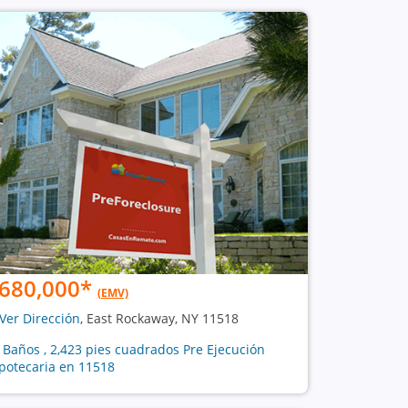
680,000
*
(EMV)
Ver Dirección
, East Rockaway, NY 11518
3 Baños , 2,423 pies cuadrados Pre Ejecución
potecaria en 11518