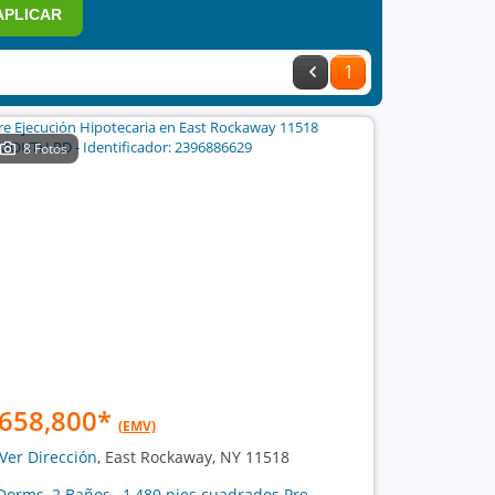
APLICAR
1
8 Fotos
658,800
*
(EMV)
Ver Dirección
, East Rockaway, NY 11518
Dorms, 2 Baños , 1,480 pies cuadrados Pre