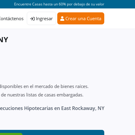
Encuentre Casas hasta un 60% por debajo de su valor
Contáctenos
Ingresar
Crear una Cuenta
 NY
disponibles en el mercado de bienes raíces.
 de nuestras listas de casas embargadas.
ecuciones Hipotecarias en East Rockaway, NY