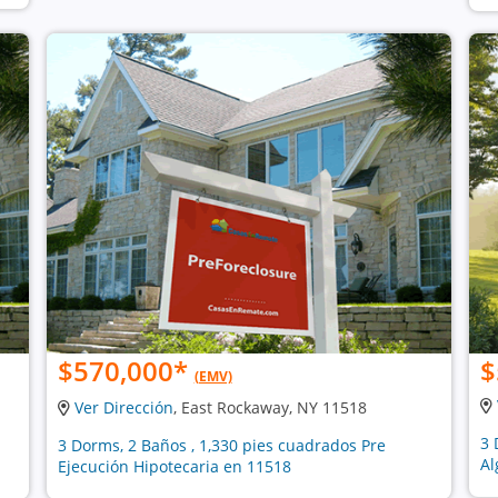
$570,000
*
$
(EMV)
Ver Dirección
, East Rockaway, NY 11518
3 
3 Dorms, 2 Baños , 1,330 pies cuadrados Pre
Al
Ejecución Hipotecaria en 11518