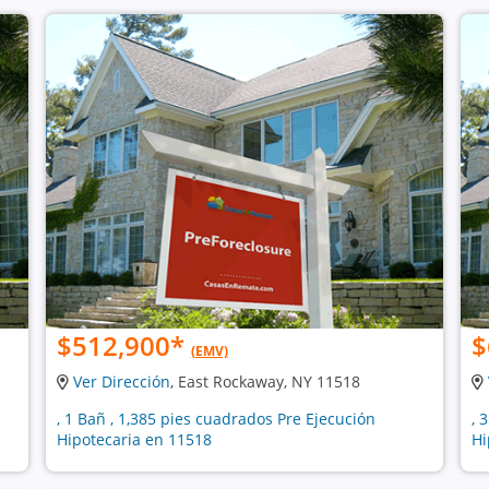
$512,900
*
$
(EMV)
Ver Dirección
, East Rockaway, NY 11518
, 1 Bañ , 1,385 pies cuadrados Pre Ejecución
, 
Hipotecaria en 11518
Hi