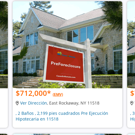
$712,000
*
$
(EMV)
Ver Dirección
, East Rockaway, NY 11518
, 2 Baños , 2,199 pies cuadrados Pre Ejecución
, 
Hipotecaria en 11518
Hi