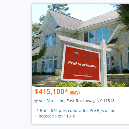
$415,100
*
(EMV)
Ver Dirección
, East Rockaway, NY 11518
, 1 Bañ , 672 pies cuadrados Pre Ejecución
Hipotecaria en 11518