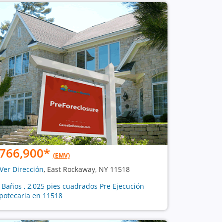
766,900
*
(EMV)
Ver Dirección
, East Rockaway, NY 11518
3 Baños , 2,025 pies cuadrados Pre Ejecución
potecaria en 11518