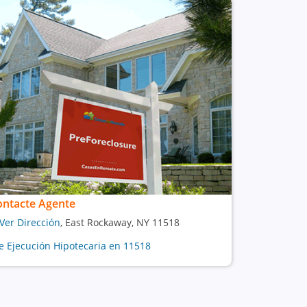
ontacte Agente
Ver Dirección
, East Rockaway, NY 11518
e Ejecución Hipotecaria en 11518