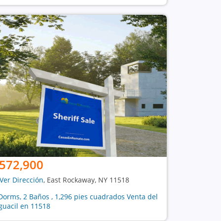
572,900
Ver Dirección
, East Rockaway, NY 11518
Dorms, 2 Baños , 1,296 pies cuadrados Venta del
guacil en 11518