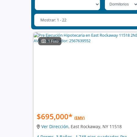
Mostrar: 1 - 22
1 Foto
$695,000
*
(EMV)
Ver Dirección
, East Rockaway, NY 11518
4 Dorms, 3 Baños , 1,748 pies cuadrados Pre