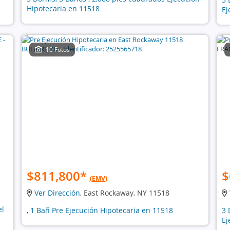
Hipotecaria en 11518
Ej
10 Fotos
$811,800
*
$
(EMV)
Ver Dirección
, East Rockaway, NY 11518
el
, 1 Bañ Pre Ejecución Hipotecaria en 11518
3 
Ej