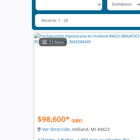
Mostrar: 1 - 24
11 Fotos
$98,600
*
(EMV)
Ver Dirección
, Holland, MI 49423
3 Dorms, 2 Baños , 1,383 pies cuadrados Pre