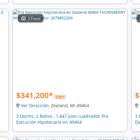
3 Fotos
$341,200
*
$
(EMV)
Ver Dirección
, Zeeland, MI 49464
3 Dorms, 2 Baños , 1,447 pies cuadrados Pre
3 
Ejecución Hipotecaria en 49464
Ej