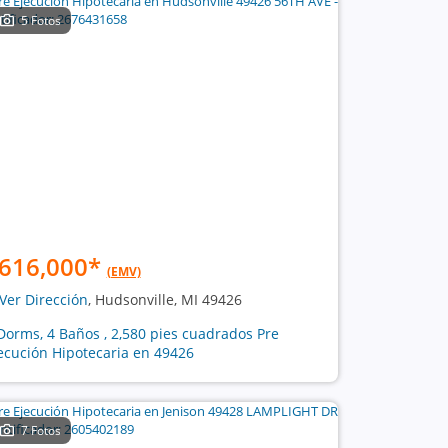
5 Fotos
616,000
*
(EMV)
Ver Dirección
, Hudsonville, MI 49426
Dorms, 4 Baños , 2,580 pies cuadrados Pre
ecución Hipotecaria en 49426
7 Fotos