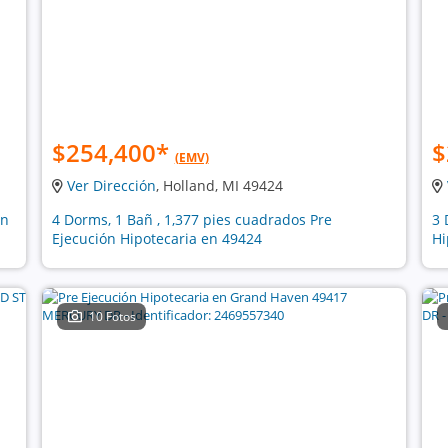
$254,400
*
$
(EMV)
Ver Dirección
, Holland, MI 49424
ón
4 Dorms, 1 Bañ , 1,377 pies cuadrados Pre
3 
Ejecución Hipotecaria en 49424
Hi
10 Fotos