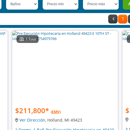
1
1 Foto
$211,800
*
$
(EMV)
Ver Dirección
, Holland, MI 49423
3 
2 Dorms, 1 Bañ Pre Ejecución Hipotecaria en 49423