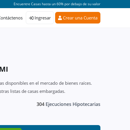
Encuentre Casas hasta un 60% por debajo de su valor
Contáctenos
Ingresar
Crear una Cuenta
 MI
as disponibles en el mercado de bienes raíces.
tras listas de casas embargadas.
304
Ejecuciones Hipotecarias