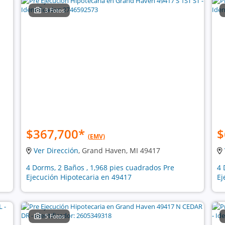
3 Fotos
$367,700
*
$
(EMV)
Ver Dirección
, Grand Haven, MI 49417
4 Dorms, 2 Baños , 1,968 pies cuadrados Pre
4 
Ejecución Hipotecaria en 49417
Ej
5 Fotos