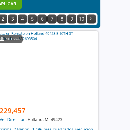
APLICAR
2
3
4
5
6
7
8
9
10
10 Fotos
229,457
Ver Dirección
, Holland, MI 49423
Dorms, 2 Baños , 1,496 pies cuadrados Ejecución