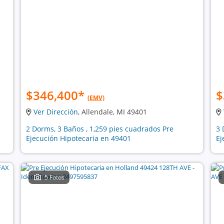
$346,400
*
$
(EMV)
Ver Dirección
, Allendale, MI 49401
2 Dorms, 3 Baños , 1,259 pies cuadrados Pre
3 
Ejecución Hipotecaria en 49401
Ej
5 Fotos