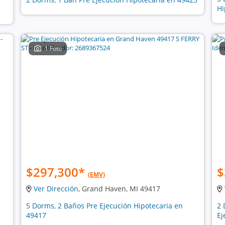
Hi
1 Foto
$297,300
*
$
(EMV)
Ver Dirección
, Grand Haven, MI 49417
5 Dorms, 2 Baños Pre Ejecución Hipotecaria en
2 
49417
Ej