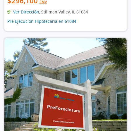
$296,100
EMV
Ver Dirección
, Stillman Valley, IL 61084
Pre Ejecución Hipotecaria en 61084