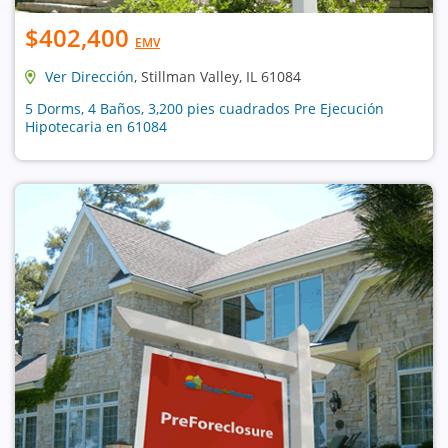
$402,400
EMV
Ver Dirección
, Stillman Valley, IL 61084
5 Dorms, 4 Baños, 3,200 pies cuadrados Pre Ejecución
Hipotecaria en 61084