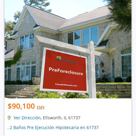
$90,100
EMV
Ver Dirección
, Ellsworth, IL 61737
, 2 Baños Pre Ejecución Hipotecaria en 61737