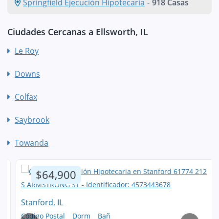
Springfield Ejecución Hipotecaria
-
918 Casas
Ciudades Cercanas a Ellsworth, IL
Le Roy
Downs
Colfax
Saybrook
Towanda
$64,900
Stanford, IL
Código Postal
Dorm
Bañ