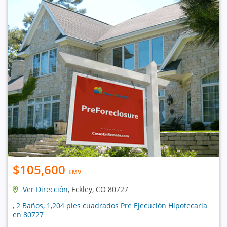
$105,600
EMV
Ver Dirección
, Eckley, CO 80727
, 2 Baños, 1,204 pies cuadrados Pre Ejecución Hipotecaria
en 80727