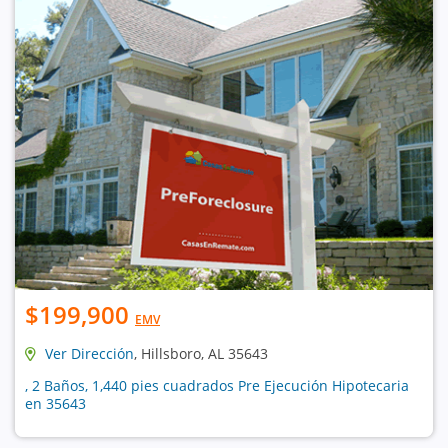
$199,900
EMV
Ver Dirección
, Hillsboro, AL 35643
, 2 Baños, 1,440 pies cuadrados Pre Ejecución Hipotecaria
en 35643