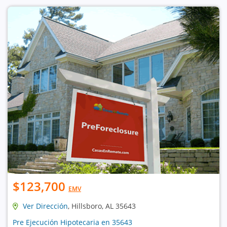
$123,700
EMV
Ver Dirección
, Hillsboro, AL 35643
Pre Ejecución Hipotecaria en 35643