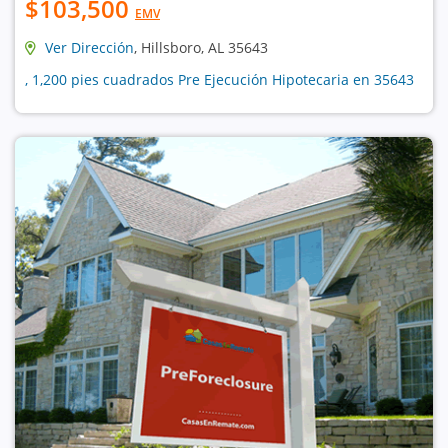
$103,500
EMV
Ver Dirección
, Hillsboro, AL 35643
, 1,200 pies cuadrados Pre Ejecución Hipotecaria en 35643