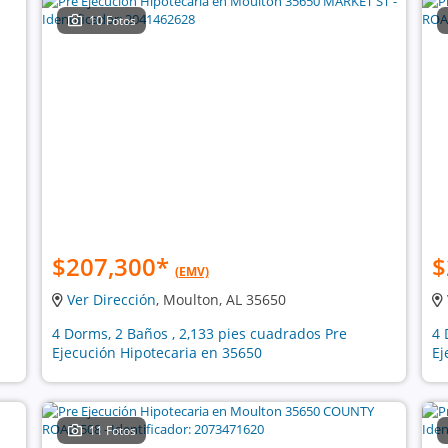
10 Fotos
$207,300
*
$
(EMV)
Ver Dirección
, Moulton, AL 35650
4 Dorms, 2 Baños , 2,133 pies cuadrados Pre
4 
Ejecución Hipotecaria en 35650
Ej
11 Fotos