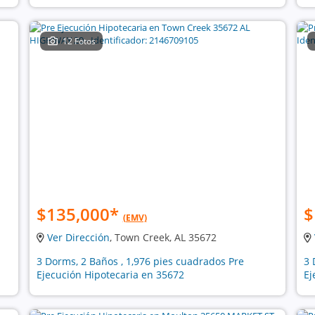
12 Fotos
$135,000
*
$
(EMV)
Ver Dirección
, Town Creek, AL 35672
3 Dorms, 2 Baños , 1,976 pies cuadrados Pre
3 
Ejecución Hipotecaria en 35672
Ej