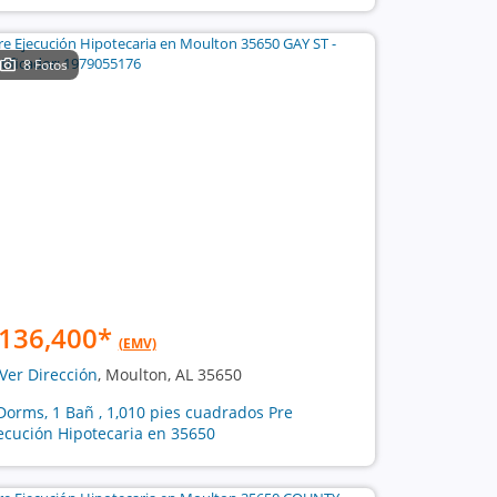
8 Fotos
136,400
*
(EMV)
Ver Dirección
, Moulton, AL 35650
Dorms, 1 Bañ , 1,010 pies cuadrados Pre
ecución Hipotecaria en 35650