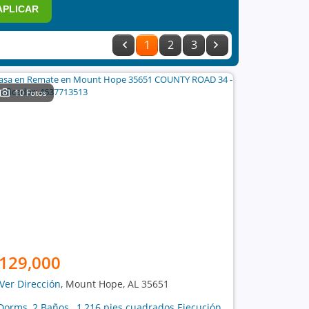
APLICAR
1
2
3
10 Fotos
129,000
Ver Dirección
, Mount Hope, AL 35651
Dorms, 2 Baños , 1,216 pies cuadrados Ejecución