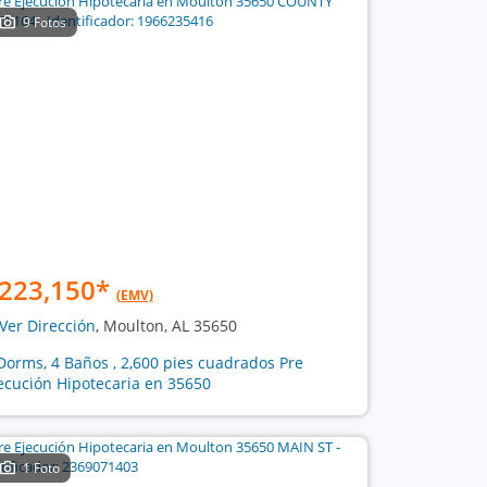
9 Fotos
223,150
*
(EMV)
Ver Dirección
, Moulton, AL 35650
Dorms, 4 Baños , 2,600 pies cuadrados Pre
ecución Hipotecaria en 35650
1 Foto