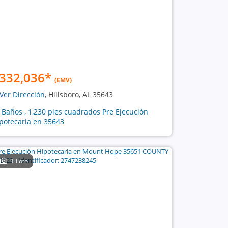
332,036
*
(EMV)
Ver Dirección
, Hillsboro, AL 35643
3 Baños , 1,230 pies cuadrados Pre Ejecución
potecaria en 35643
1 Foto