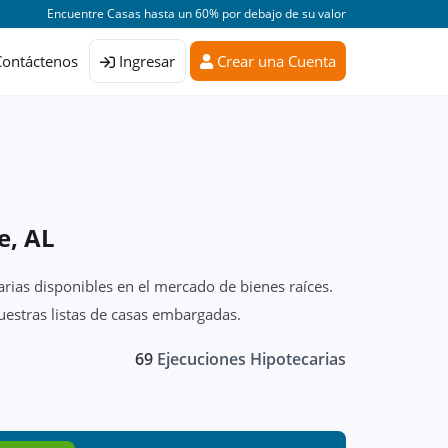
Encuentre Casas hasta un 60% por debajo de su valor
Contáctenos
Ingresar
Crear una Cuenta
e, AL
rias disponibles en el mercado de bienes raíces.
estras listas de casas embargadas.
69
Ejecuciones Hipotecarias