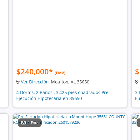
$240,000
*
$
(EMV)
Ver Dirección
, Moulton, AL 35650
4 Dorms, 2 Baños , 3,425 pies cuadrados Pre
3 
Ejecución Hipotecaria en 35650
Ej
1 Foto