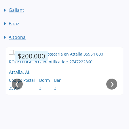
Gallant
Boaz
Altoona
$200,000
Attalla, AL
‹
›
Código Postal
Dorm
Bañ
35954
3
3