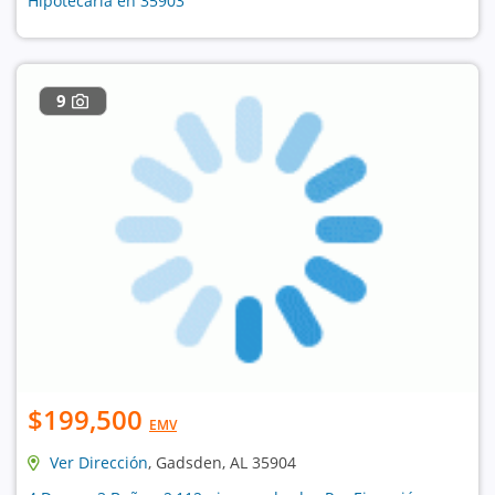
Hipotecaria en 35903
9
$199,500
EMV
Ver Dirección
, Gadsden, AL 35904