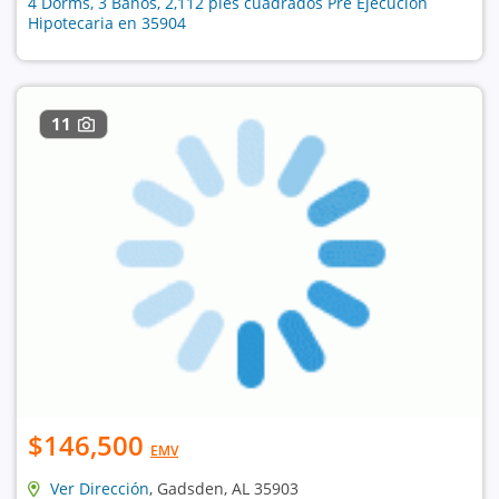
4 Dorms, 3 Baños, 2,112 pies cuadrados Pre Ejecución
Hipotecaria en 35904
11
$146,500
EMV
Ver Dirección
, Gadsden, AL 35903