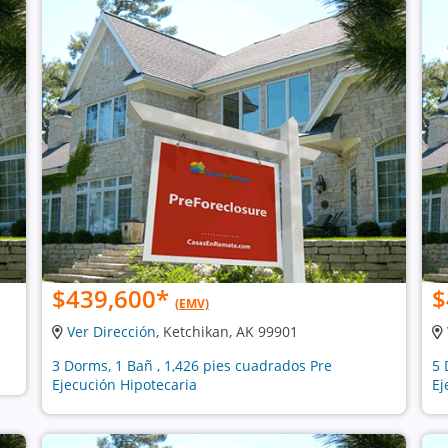
$439,600
*
$
(EMV)
Ver Dirección
, Ketchikan, AK 99901
3 Dorms, 1 Bañ , 1,426 pies cuadrados Pre
5 
Ejecución Hipotecaria
Ej