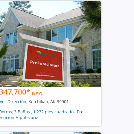
347,700
*
(EMV)
Ver Dirección
, Ketchikan, AK 99901
Dorms, 3 Baños , 1,232 pies cuadrados Pre
ecución Hipotecaria