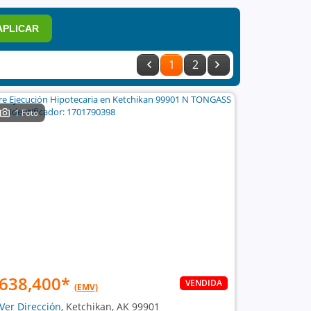
APLICAR
1
2
1 Foto
638,400
*
VENDIDA
(EMV)
Ver Dirección
, Ketchikan, AK 99901