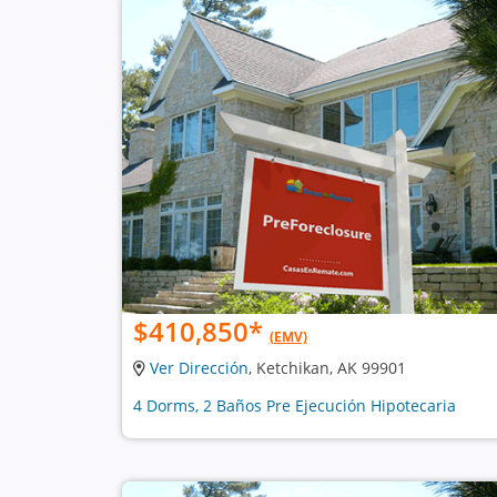
$410,850
*
(EMV)
Ver Dirección
, Ketchikan, AK 99901
4 Dorms, 2 Baños Pre Ejecución Hipotecaria