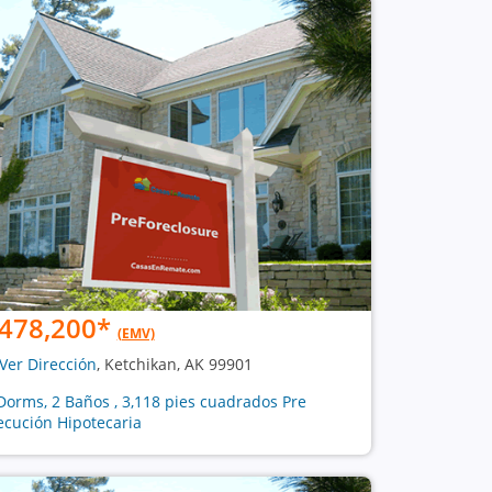
478,200
*
(EMV)
Ver Dirección
, Ketchikan, AK 99901
Dorms, 2 Baños , 3,118 pies cuadrados Pre
ecución Hipotecaria