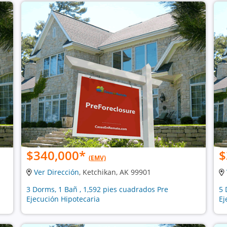
$340,000
*
$
(EMV)
Ver Dirección
, Ketchikan, AK 99901
3 Dorms, 1 Bañ , 1,592 pies cuadrados Pre
5 
Ejecución Hipotecaria
Ej