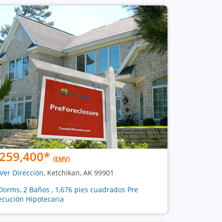
259,400
*
(EMV)
Ver Dirección
, Ketchikan, AK 99901
Dorms, 2 Baños , 1,676 pies cuadrados Pre
ecución Hipotecaria