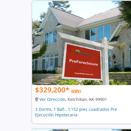
$329,200
*
(EMV)
Ver Dirección
, Ketchikan, AK 99901
3 Dorms, 1 Bañ , 1,152 pies cuadrados Pre
Ejecución Hipotecaria