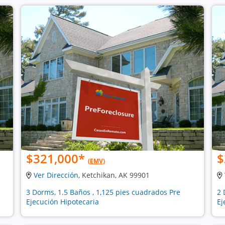
$321,000
*
$
(EMV)
Ver Dirección
, Ketchikan, AK 99901
3 Dorms, 1.5 Baños , 1,125 pies cuadrados Pre
2 
Ejecución Hipotecaria
Ej