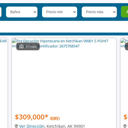
3 Fotos
$309,000
*
$
(EMV)
Ver Dirección
, Ketchikan, AK 99901