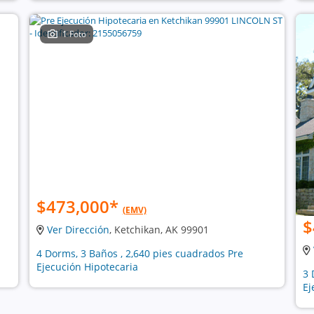
1 Foto
$473,000
*
(EMV)
$
Ver Dirección
, Ketchikan, AK 99901
4 Dorms, 3 Baños , 2,640 pies cuadrados Pre
Ejecución Hipotecaria
3 
Ej