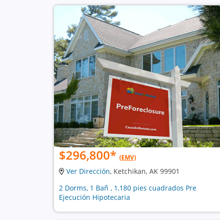
$296,800
*
(EMV)
Ver Dirección
, Ketchikan, AK 99901
2 Dorms, 1 Bañ , 1,180 pies cuadrados Pre
Ejecución Hipotecaria