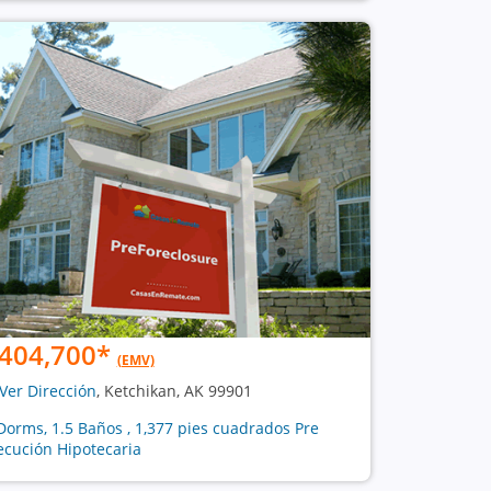
404,700
*
(EMV)
Ver Dirección
, Ketchikan, AK 99901
Dorms, 1.5 Baños , 1,377 pies cuadrados Pre
ecución Hipotecaria