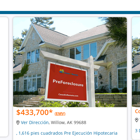
$433,700
*
C
(EMV)
Ver Dirección
, Willow, AK 99688
3 
, 1,616 pies cuadrados Pre Ejecución Hipotecaria