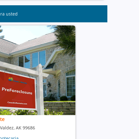
ara usted
te
 Valdez, AK 99686
potecaria