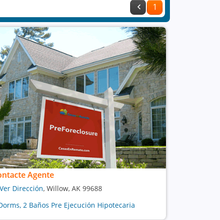
1
ontacte Agente
Ver Dirección
, Willow, AK 99688
Dorms, 2 Baños Pre Ejecución Hipotecaria