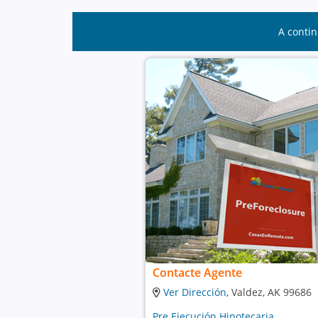
A contin
Contacte Agente
Ver Dirección
, Valdez, AK 99686
Pre Ejecución Hipotecaria