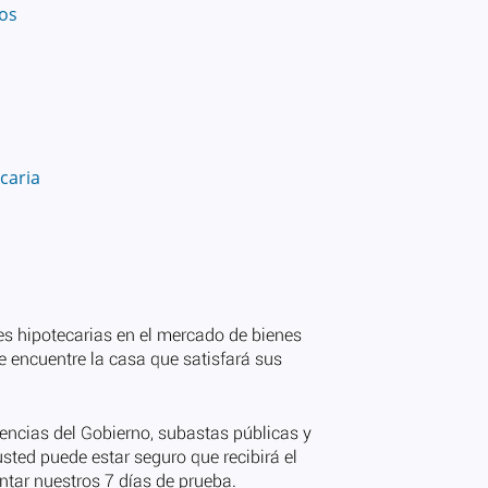
vos
caria