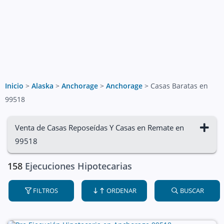
Inicio
>
Alaska
>
Anchorage
>
Anchorage
>
Casas Baratas en
99518
Venta de Casas Reposeídas Y Casas en Remate en
99518
158
Ejecuciones Hipotecarias
FILTROS
ORDENAR
BUSCAR