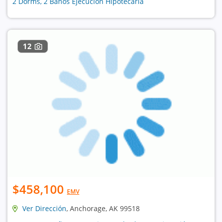
2 Dorms, 2 Baños Ejecución Hipotecaria
12
$458,100
EMV
Ver Dirección
, Anchorage, AK 99518