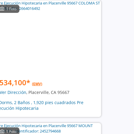
1 Foto
534,100
*
(EMV)
Ver Dirección
, Placerville, CA 95667
Dorms, 2 Baños , 1,920 pies cuadrados Pre
ecución Hipotecaria
1 Foto