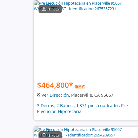
1 Foto
$464,800
*
(EMV)
Ver Dirección
, Placerville, CA 95667
3 Dorms, 2 Baños , 1,371 pies cuadrados Pre
Ejecución Hipotecaria
1 Foto