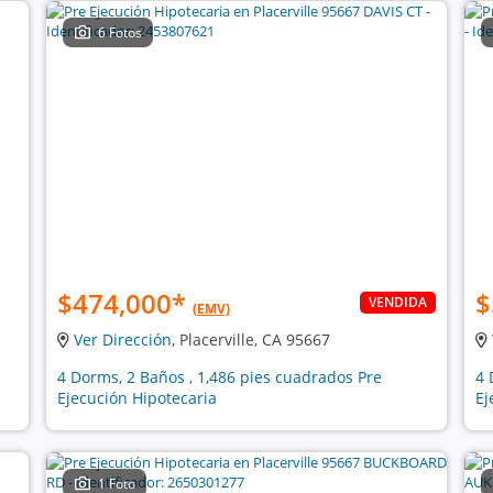
6 Fotos
$474,000
*
$
VENDIDA
(EMV)
Ver Dirección
, Placerville, CA 95667
4 Dorms, 2 Baños , 1,486 pies cuadrados Pre
4 
Ejecución Hipotecaria
Ej
1 Foto