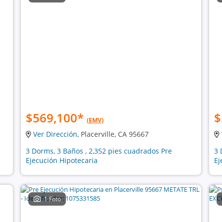
$569,100
*
$
(EMV)
Ver Dirección
, Placerville, CA 95667
3 Dorms, 3 Baños , 2,352 pies cuadrados Pre
3 
Ejecución Hipotecaria
Ej
1 Foto