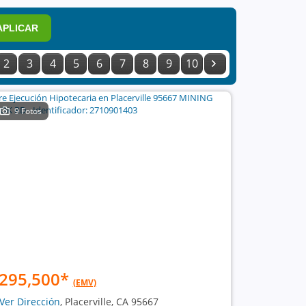
APLICAR
2
3
4
5
6
7
8
9
10
9 Fotos
295,500
*
(EMV)
Ver Dirección
, Placerville, CA 95667