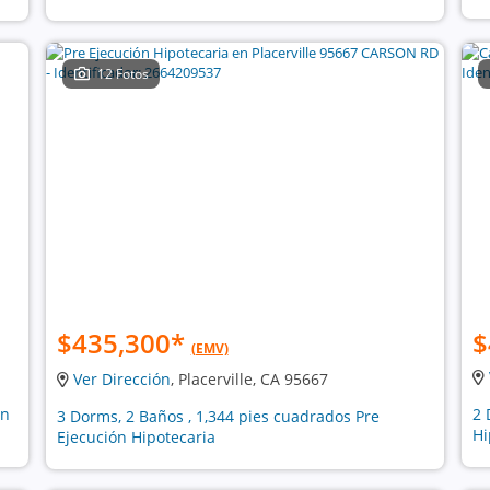
12 Fotos
$435,300
*
$
(EMV)
Ver Dirección
, Placerville, CA 95667
ón
2 
3 Dorms, 2 Baños , 1,344 pies cuadrados Pre
Hi
Ejecución Hipotecaria