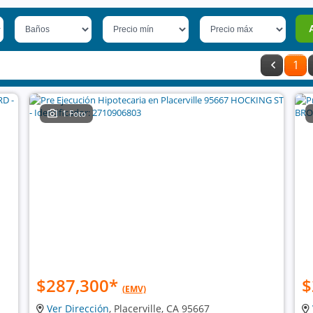
1
1 Foto
$287,300
*
$
(EMV)
Ver Dirección
, Placerville, CA 95667