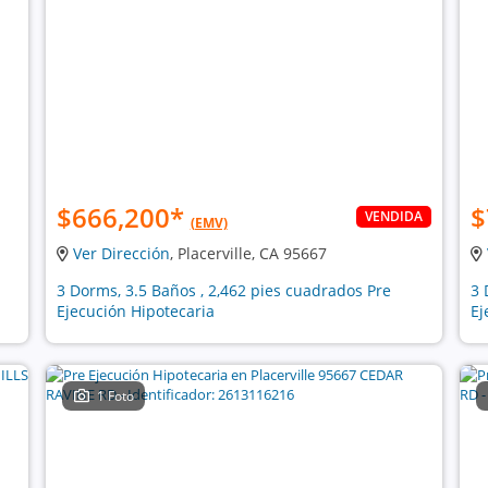
$666,200
*
$
VENDIDA
(EMV)
Ver Dirección
, Placerville, CA 95667
3 Dorms, 3.5 Baños , 2,462 pies cuadrados Pre
3 
Ejecución Hipotecaria
Ej
1 Foto