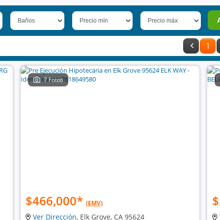
1
7 Fotos
$466,000
*
$
(EMV)
Ver Dirección
, Elk Grove, CA 95624