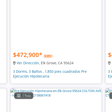
$472,900
*
$
(EMV)
Ver Dirección
, Elk Grove, CA 95624
3 Dorms, 3 Baños , 1,850 pies cuadrados Pre
3 
Ejecución Hipotecaria
Ej
1 Foto