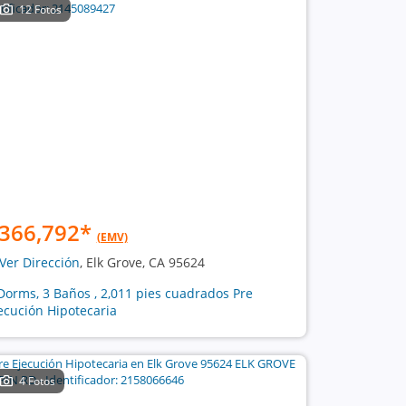
12 Fotos
366,792
*
(EMV)
Ver Dirección
, Elk Grove, CA 95624
Dorms, 3 Baños , 2,011 pies cuadrados Pre
ecución Hipotecaria
4 Fotos