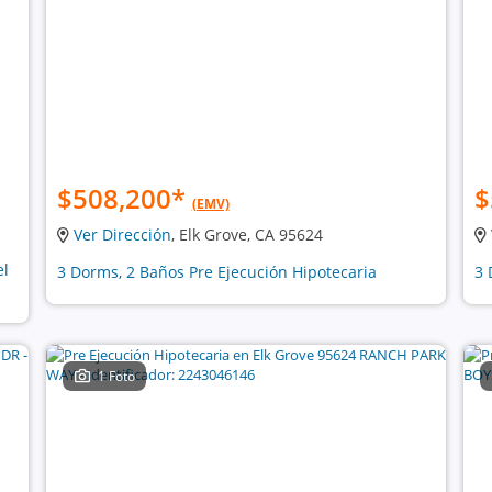
$508,200
*
$
(EMV)
Ver Dirección
, Elk Grove, CA 95624
el
3 Dorms, 2 Baños Pre Ejecución Hipotecaria
3 
1 Foto