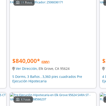
11 Fotos
$840,000
*
$
(EMV)
Ver Dirección
, Elk Grove, CA 95624
5 Dorms, 3 Baños , 3,360 pies cuadrados Pre
4 
Ejecución Hipotecaria
Ej
6 Fotos