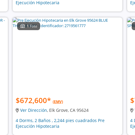
Ejecución Hipotecaria
Ej
1 Foto
$672,600
*
$
(EMV)
Ver Dirección
, Elk Grove, CA 95624
4 Dorms, 2 Baños , 2,244 pies cuadrados Pre
4 
Ejecución Hipotecaria
Ej