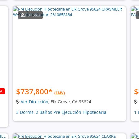
8 Fotos
$737,800
*
$
DA
(EMV)
Ver Dirección
, Elk Grove, CA 95624
3 Dorms, 2 Baños Pre Ejecución Hipotecaria
1 