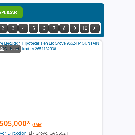
APLICAR
2
3
4
5
6
7
8
9
10
9 Fotos
505,000
*
(EMV)
Ver Dirección
, Elk Grove, CA 95624