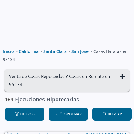
Inicio
>
California
>
Santa Clara
>
San Jose
>
Casas Baratas en
95134
Venta de Casas Reposeídas Y Casas en Remate en
95134
164
Ejecuciones Hipotecarias
FILTROS
ORDENAR
BUSCAR