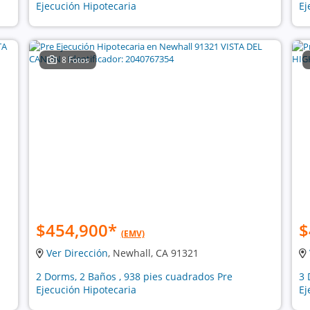
Ejecución Hipotecaria
Ej
8 Fotos
$454,900
*
$
(EMV)
Ver Dirección
, Newhall, CA 91321
2 Dorms, 2 Baños , 938 pies cuadrados Pre
3 
Ejecución Hipotecaria
Ej