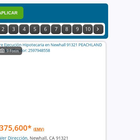
APLICAR
2
3
4
5
6
7
8
9
10
9 Fotos
375,600
*
(EMV)
Ver Dirección
, Newhall, CA 91321