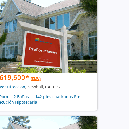
619,600
*
(EMV)
Ver Dirección
, Newhall, CA 91321
Dorms, 2 Baños , 1,142 pies cuadrados Pre
ecución Hipotecaria