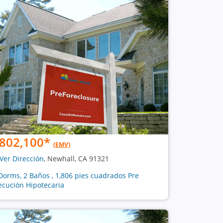
802,100
*
(EMV)
Ver Dirección
, Newhall, CA 91321
Dorms, 2 Baños , 1,806 pies cuadrados Pre
ecución Hipotecaria