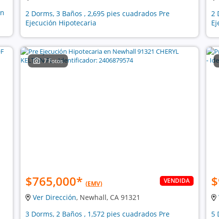
ón
2 Dorms, 3 Baños , 2,695 pies cuadrados Pre
2 
Ejecución Hipotecaria
Ej
7 Fotos
$765,000
*
$
VENDIDA
(EMV)
Ver Dirección
, Newhall, CA 91321
3 Dorms, 2 Baños , 1,572 pies cuadrados Pre
5 