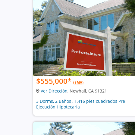
$555,000
*
(EMV)
Ver Dirección
, Newhall, CA 91321
3 Dorms, 2 Baños , 1,416 pies cuadrados Pre
Ejecución Hipotecaria