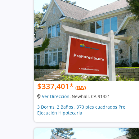
$337,401
*
(EMV)
Ver Dirección
, Newhall, CA 91321
3 Dorms, 2 Baños , 970 pies cuadrados Pre
Ejecución Hipotecaria