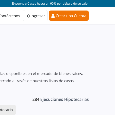
Encuentre Casas hasta un 60% por debajo de su valor
Contáctenos
Ingresar
Crear una Cuenta
ias disponibles en el mercado de bienes raíces.
rcado a través de nuestras listas de casas
284
Ejecuciones Hipotecarias
otecaria