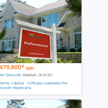
479,800
*
(EMV)
Ver Dirección
, Newhall, CA 91321
Dorms, 2 Baños , 1,078 pies cuadrados Pre
ecución Hipotecaria