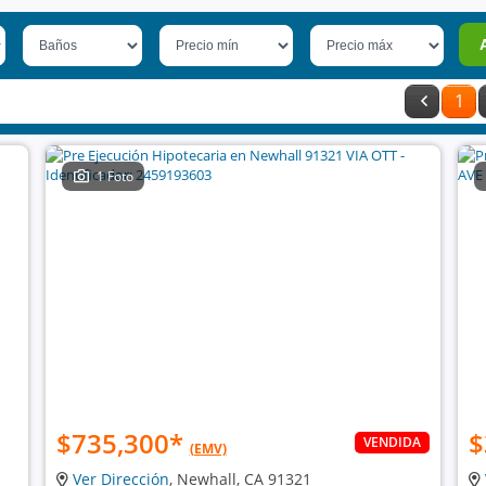
1
1 Foto
$735,300
*
$
VENDIDA
(EMV)
Ver Dirección
, Newhall, CA 91321