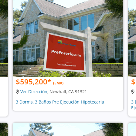
$595,200
*
$
(EMV)
Ver Dirección
, Newhall, CA 91321
3 Dorms, 3 Baños Pre Ejecución Hipotecaria
3 
Ej