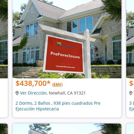
$438,700
*
$
(EMV)
Ver Dirección
, Newhall, CA 91321
2 Dorms, 2 Baños , 938 pies cuadrados Pre
3 
Ejecución Hipotecaria
Ej