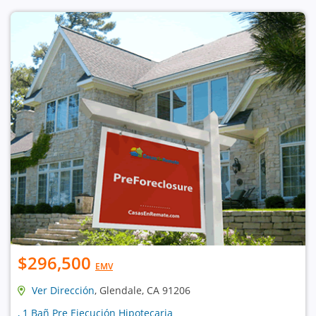
$296,500
EMV
Ver Dirección
, Glendale, CA 91206
, 1 Bañ Pre Ejecución Hipotecaria