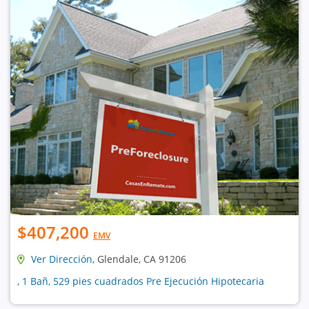
$407,200
EMV
Ver Dirección
, Glendale, CA 91206
, 1 Bañ, 529 pies cuadrados Pre Ejecución Hipotecaria