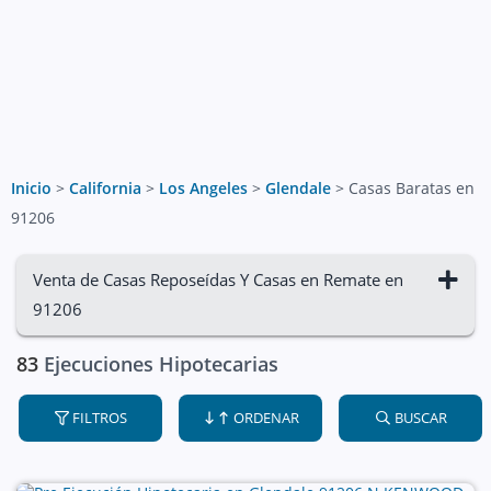
Inicio
>
California
>
Los Angeles
>
Glendale
>
Casas Baratas en
91206
Venta de Casas Reposeídas Y Casas en Remate en
91206
83
Ejecuciones Hipotecarias
FILTROS
ORDENAR
BUSCAR