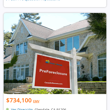
$734,100
EMV
Ver Dirección
, Glendale, CA 91206