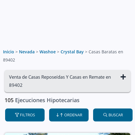
Inicio
>
Nevada
>
Washoe
>
Crystal Bay
>
Casas Baratas en
89402
Venta de Casas Reposeídas Y Casas en Remate en
89402
105
Ejecuciones Hipotecarias
FILTROS
ORDENAR
BUSCAR