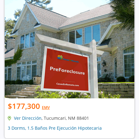
$177,300
EMV
Ver Dirección
, Tucumcari, NM 88401
3 Dorms, 1.5 Baños Pre Ejecución Hipotecaria