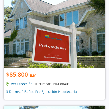
$85,800
EMV
Ver Dirección
, Tucumcari, NM 88401
3 Dorms, 2 Baños Pre Ejecución Hipotecaria