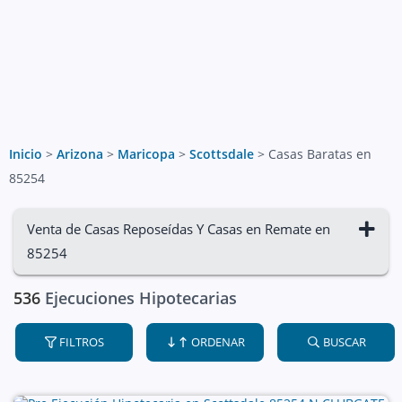
Inicio
>
Arizona
>
Maricopa
>
Scottsdale
>
Casas Baratas en
85254
Venta de Casas Reposeídas Y Casas en Remate en
85254
536
Ejecuciones Hipotecarias
FILTROS
ORDENAR
BUSCAR