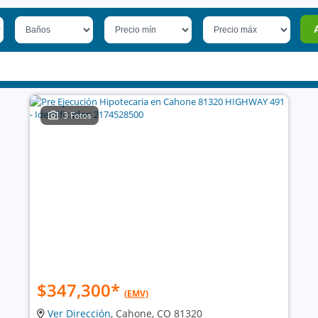
3 Fotos
$347,300
*
(EMV)
Ver Dirección
, Cahone, CO 81320