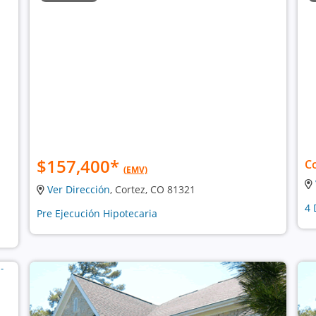
$157,400
*
C
(EMV)
Ver Dirección
, Cortez, CO 81321
4 
Pre Ejecución Hipotecaria