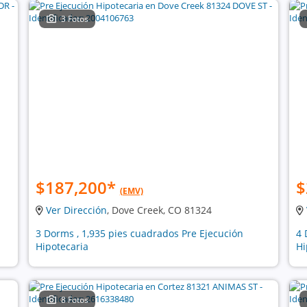
3 Fotos
$187,200
*
$
(EMV)
Ver Dirección
, Dove Creek, CO 81324
3 Dorms , 1,935 pies cuadrados Pre Ejecución
4 
Hipotecaria
Hi
8 Fotos