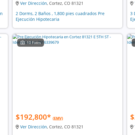
Ver Dirección
, Cortez, CO 81321
ón
2 Dorms, 2 Baños , 1,800 pies cuadrados Pre
3 
Ejecución Hipotecaria
Ej
10 Fotos
$192,800
*
$
(EMV)
Ver Dirección
, Cortez, CO 81321