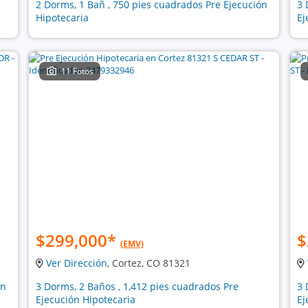
2 Dorms, 1 Bañ , 750 pies cuadrados Pre Ejecución
3 
Hipotecaria
Ej
11 Fotos
$299,000
*
$
(EMV)
Ver Dirección
, Cortez, CO 81321
ón
3 Dorms, 2 Baños , 1,412 pies cuadrados Pre
3 
Ejecución Hipotecaria
Ej