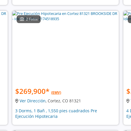
2 Fotos
$269,900
*
$
(EMV)
Ver Dirección
, Cortez, CO 81321
3 Dorms, 1 Bañ , 1,550 pies cuadrados Pre
4 
Ejecución Hipotecaria
Ej