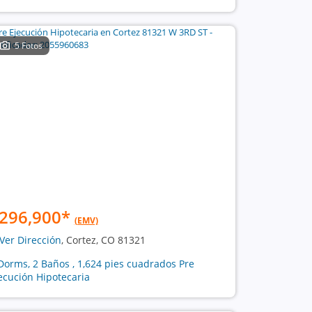
5 Fotos
296,900
*
(EMV)
Ver Dirección
, Cortez, CO 81321
Dorms, 2 Baños , 1,624 pies cuadrados Pre
ecución Hipotecaria