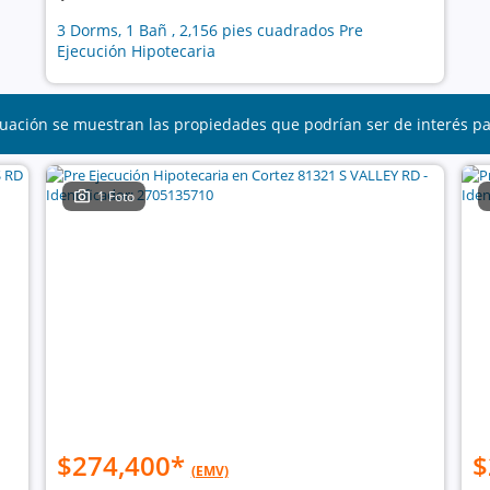
3 Dorms, 1 Bañ , 2,156 pies cuadrados Pre
Ejecución Hipotecaria
uación se muestran las propiedades que podrían ser de interés p
1 Foto
$274,400
*
$
(EMV)