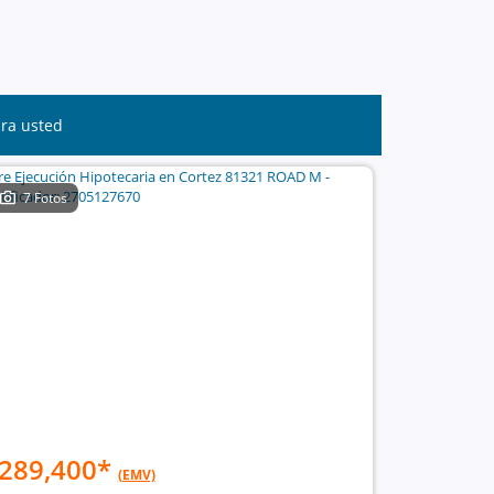
ara usted
7 Fotos
289,400
*
(EMV)