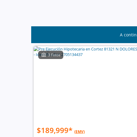
A contin
3 Fotos
$189,999
*
(EMV)