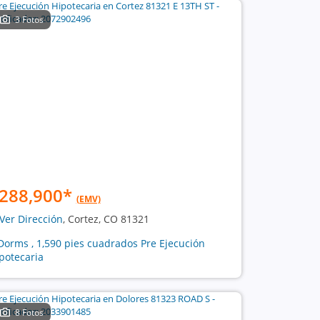
3 Fotos
288,900
*
(EMV)
Ver Dirección
, Cortez, CO 81321
Dorms , 1,590 pies cuadrados Pre Ejecución
potecaria
8 Fotos