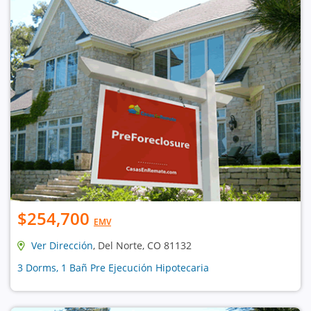
$254,700
EMV
Ver Dirección
, Del Norte, CO 81132
3 Dorms, 1 Bañ Pre Ejecución Hipotecaria