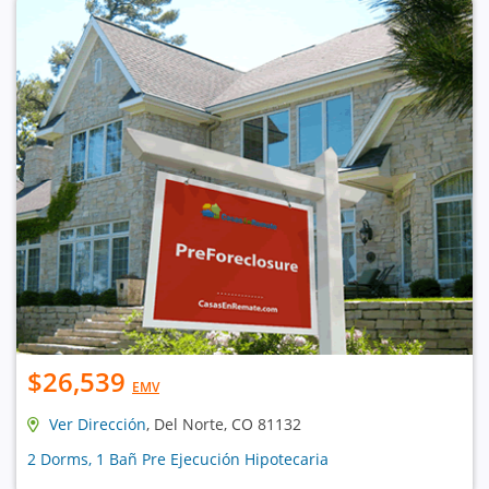
$26,539
EMV
Ver Dirección
, Del Norte, CO 81132
2 Dorms, 1 Bañ Pre Ejecución Hipotecaria