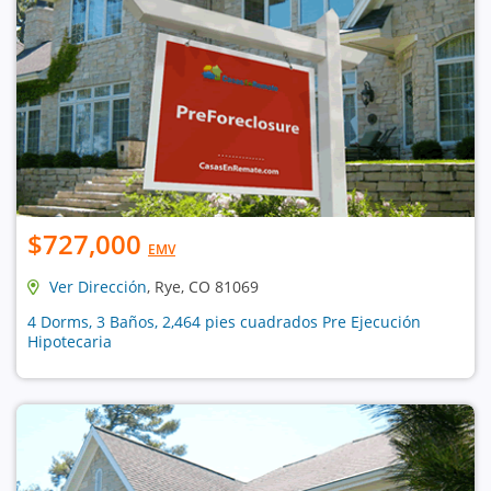
$727,000
EMV
Ver Dirección
, Rye, CO 81069
4 Dorms, 3 Baños, 2,464 pies cuadrados Pre Ejecución
Hipotecaria