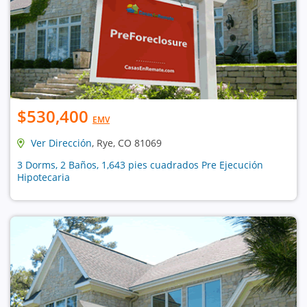
$530,400
EMV
Ver Dirección
, Rye, CO 81069
3 Dorms, 2 Baños, 1,643 pies cuadrados Pre Ejecución
Hipotecaria