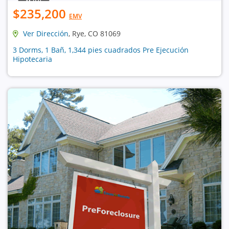
$235,200
EMV
Ver Dirección
, Rye, CO 81069
3 Dorms, 1 Bañ, 1,344 pies cuadrados Pre Ejecución
Hipotecaria