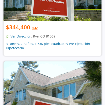
$344,400
EMV
Ver Dirección
, Rye, CO 81069
3 Dorms, 2 Baños, 1,736 pies cuadrados Pre Ejecución
Hipotecaria