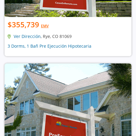
$355,739
EMV
Ver Dirección
, Rye, CO 81069
3 Dorms, 1 Bañ Pre Ejecución Hipotecaria