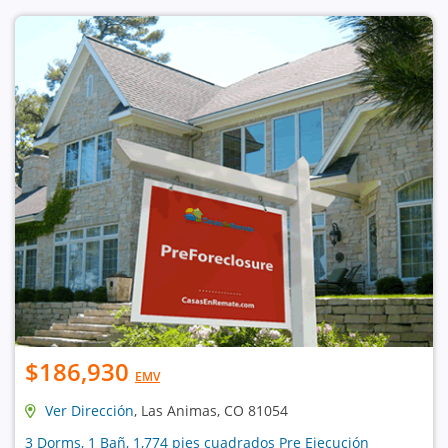
$186,930
EMV
Ver Dirección
, Las Animas, CO 81054
3 Dorms, 1 Bañ, 1,774 pies cuadrados Pre Ejecución