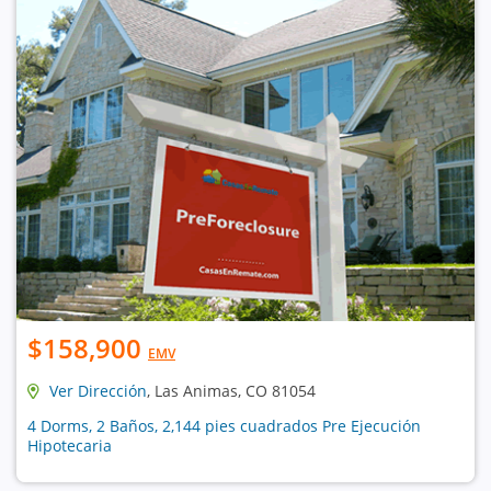
$158,900
EMV
Ver Dirección
, Las Animas, CO 81054
4 Dorms, 2 Baños, 2,144 pies cuadrados Pre Ejecución
Hipotecaria