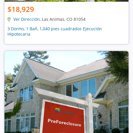
$18,929
Ver Dirección
, Las Animas, CO 81054
3 Dorms, 1 Bañ, 1,040 pies cuadrados Ejecución
Hipotecaria