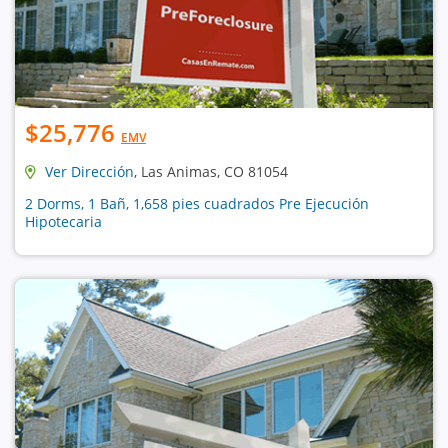
$25,776
EMV
Ver Dirección
, Las Animas, CO 81054
2 Dorms, 1 Bañ, 1,658 pies cuadrados Pre Ejecución
Hipotecaria