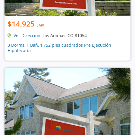
$14,925
EMV
Ver Dirección
, Las Animas, CO 81054
3 Dorms, 1 Bañ, 1,752 pies cuadrados Pre Ejecución
Hipotecaria