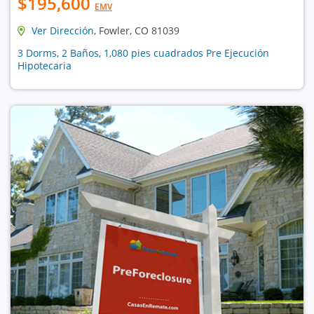
$195,600
EMV
Ver Dirección
, Fowler, CO 81039
3 Dorms, 2 Baños, 1,080 pies cuadrados Pre Ejecución
Hipotecaria